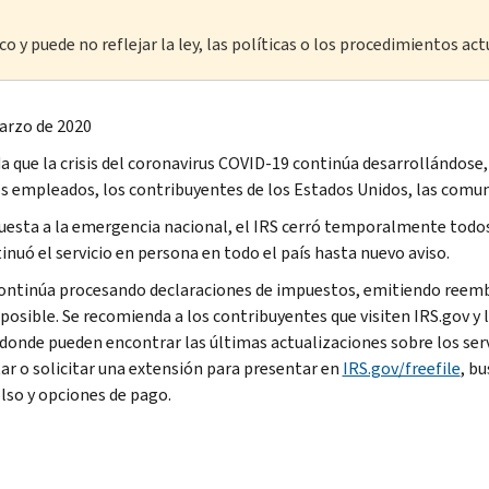
o y puede no reflejar la ley, las políticas o los procedimientos act
arzo de 2020
a que la crisis del coronavirus COVID-19 continúa desarrollándose
s empleados, los contribuyentes de los Estados Unidos, las comun
uesta a la emergencia nacional, el IRS cerró temporalmente todos
inuó el servicio en persona en todo el país hasta nuevo aviso.
continúa procesando declaraciones de impuestos, emitiendo reemb
posible. Se recomienda a los contribuyentes que visiten IRS.gov y
 donde pueden encontrar las últimas actualizaciones sobre los serv
ar o solicitar una extensión para presentar en
IRS.gov/freefile
, b
so y opciones de pago.