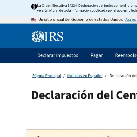
Skip
La Orden Ejecutiva 14224, Designación del inglés como el idioma o
to
versión oficial de toda información publicada por el gobierno fede
main
Así es
Un sitio oficial del Gobierno de Estados Unidos
content
Information
Menu
Declarar impuestos
Pagar
Reembols
Navegación
principal
Página Principal
Noticias en Español
Declaración del
Declaración del Cen