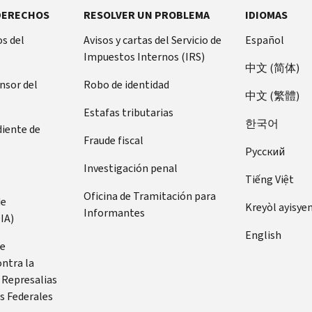
DERECHOS
RESOLVER UN PROBLEMA
IDIOMAS
s del
Avisos y cartas del Servicio de
Español
Impuestos Internos (IRS)
中文 (简体)
ensor del
Robo de identidad
中文 (繁體)
Estafas tributarias
한국어
diente de
Fraude fiscal
Pусский
Investigación penal
Tiếng Việt
Oficina de Tramitación para
de
Kreyòl ayisye
Informantes
IA)
English
de
ontra la
 Represalias
s Federales