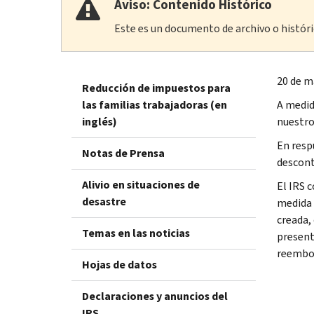
Aviso: Contenido Histórico
Este es un documento de archivo o históric
20 de m
Reducción de impuestos para
las familias trabajadoras (en
A medid
inglés)
nuestro
En resp
Notas de Prensa
descont
Alivio en situaciones de
El IRS 
desastre
medida 
creada,
Temas en las noticias
present
reembol
Hojas de datos
Declaraciones y anuncios del
IRS