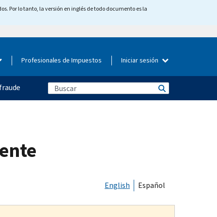
os. Por lo tanto, la versión en inglés de todo documento es la
Profesionales de Impuestos
Iniciar sesión
fraude
yente
English
Español