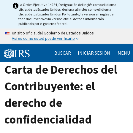
Skip
La Orden Ejecutiva 14224, Designación del inglés como el idioma
oficial de los Estados Unidos, designa al inglés como el idioma
to
oficial de los Estados Unidos. Por lo tanto, la versión en inglés de
main
todo documento es la versión oficial de toda información
publicada por el gobierno federal.
content
Un sitio oficial del Gobierno de Estados Unidos
Así es como usted puede verificarlo
BUSCAR
INICIAR SESIÓN
MENÚ
Carta de Derechos del
Contribuyente: el
derecho de
confidencialidad