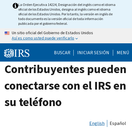
Skip
La Orden Ejecutiva 14224, Designación del inglés como el idioma
oficial de los Estados Unidos, designa al inglés como el idioma
to
oficial de los Estados Unidos. Por lo tanto, la versión en inglés de
main
todo documento es la versión oficial de toda información
publicada por el gobierno federal.
content
Un sitio oficial del Gobierno de Estados Unidos
Así es como usted puede verificarlo
BUSCAR
INICIAR SESIÓN
MENÚ
Contribuyentes pueden
conectarse con el IRS en
su teléfono
English
Español