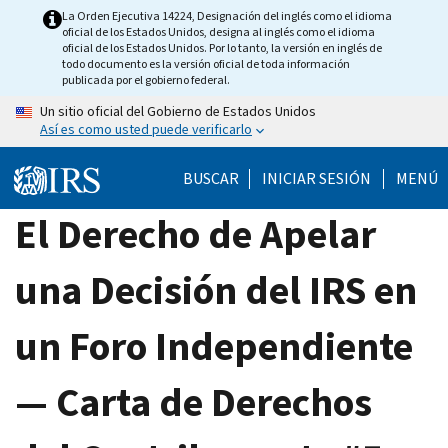
Skip
La Orden Ejecutiva 14224, Designación del inglés como el idioma
oficial de los Estados Unidos, designa al inglés como el idioma
to
oficial de los Estados Unidos. Por lo tanto, la versión en inglés de
main
todo documento es la versión oficial de toda información
publicada por el gobierno federal.
content
Un sitio oficial del Gobierno de Estados Unidos
Así es como usted puede verificarlo
BUSCAR
INICIAR SESIÓN
MENÚ
El Derecho de Apelar
una Decisión del IRS en
un Foro Independiente
— Carta de Derechos