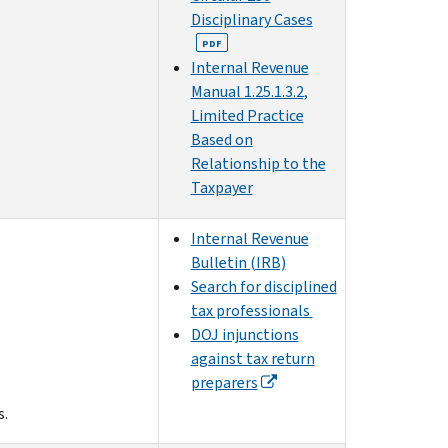
Disciplinary Cases
PDF
Internal Revenue
Manual 1.25.1.3.2,
Limited Practice
Based on
Relationship to the
Taxpayer
Internal Revenue
Bulletin (IRB)
Search for disciplined
tax professionals
DOJ injunctions
against tax return
preparers
s.