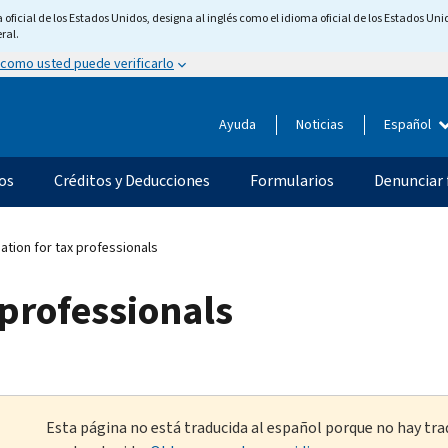
ficial de los Estados Unidos, designa al inglés como el idioma oficial de los Estados Unid
ral.
 como usted puede verificarlo
Ayuda
Noticias
Español
os
Créditos y Deducciones
Formularios
Denunciar 
ation for tax professionals
 professionals
Esta página no está traducida al español porque no hay tra