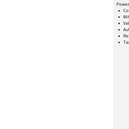
Power 
Co
Wi
Va
Aut
Re
Ta