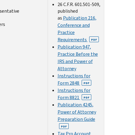
26 C.F.R. 601.501-509,
sentative
published
as
Publication 216,
ers
Conference and
Practice
Requirements
PDF
Publication 947,
Practice Before the
IRS and Power of
Attorney
Instructions for
Form 2848
PDF
Instructions for
Form 8821
PDF
Publication 4245,
Power of Attorney
Preparation Guide
PDF
Tax Pro Account