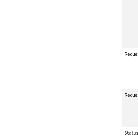
Reques
Reque
Status