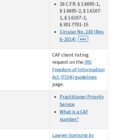
26 C.F.R. § 1.6695-1,
§ 1.6695-2, § 1.6107-
1, § 1.6107-2,
§ 301.7701-15
Circular No. 230 (Rev.
6-2014)
PDF
CAF client listing
request on the
IRS
Freedom of Information
Act (FOIA) guidelines
page.
Practitioner Priority
Service
What is a CAF
number?
Lawyer licensing by