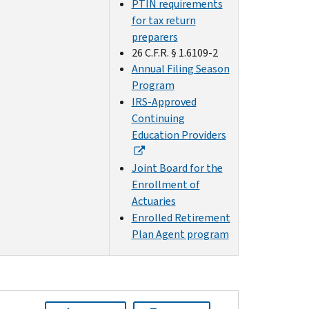
PTIN requirements
for tax return
preparers
26 C.F.R. § 1.6109-2
Annual Filing Season
Program
IRS-Approved
Continuing
Education Providers
Joint Board for the
Enrollment of
Actuaries
Enrolled Retirement
Plan Agent program