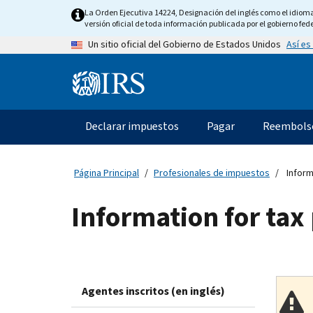
Skip
La Orden Ejecutiva 14224, Designación del inglés como el idioma o
to
versión oficial de toda información publicada por el gobierno fede
main
Así es
Un sitio oficial del Gobierno de Estados Unidos
content
Information
Menu
Declarar impuestos
Pagar
Reembols
Navegación
principal
Página Principal
Profesionales de impuestos
Inform
Information for tax
Agentes inscritos (en inglés)