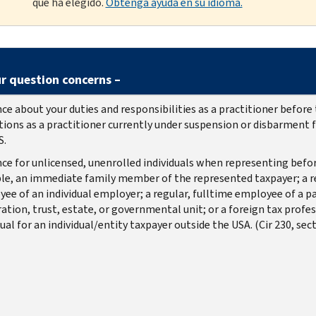
que ha elegido.
Obtenga ayuda en su idioma.
ur question concerns –
ce about your duties and responsibilities as a practitioner before 
tions as a practitioner currently under suspension or disbarment 
S.
ce for unlicensed, unenrolled individuals when representing before
e, an immediate family member of the represented taxpayer; a re
ee of an individual employer; a regular, fulltime employee of a p
ation, trust, estate, or governmental unit; or a foreign tax profe
dual for an individual/entity taxpayer outside the USA. (Cir 230, sect