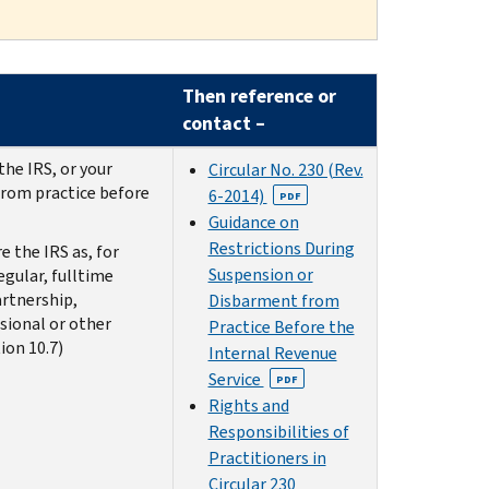
Then reference or
contact –
the IRS, or your
Circular No. 230 (Rev.
from practice before
6-2014)
PDF
Guidance on
Restrictions During
 the IRS as, for
Suspension or
gular, fulltime
artnership,
Disbarment from
ssional or other
Practice Before the
ion 10.7)
Internal Revenue
Service
PDF
Rights and
Responsibilities of
Practitioners in
Circular 230