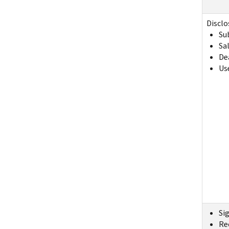
Disclo
Su
Sal
De
Use
Si
Re