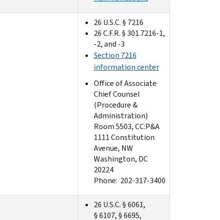
26 U.S.C. § 7216
26 C.F.R. § 301.7216-1,
-2, and -3
Section 7216
information center
Office of Associate
Chief Counsel
(Procedure &
Administration)
Room 5503, CC:P&A
1111 Constitution
Avenue, NW
Washington, DC
20224
Phone: 202-317-3400​
26 U.S.C. § 6061,
§ 6107, § 6695,