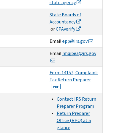
state agency
State Boards of
Accountancy
or
CPAverify
Email
epp@irs.gov
Email
nhqjbea@irs.gov
Form 14157, Complaint:
Tax Return Preparer
PDF
Contact IRS Return
Preparer Program
Return Preparer
Office (RPO) at a
glance