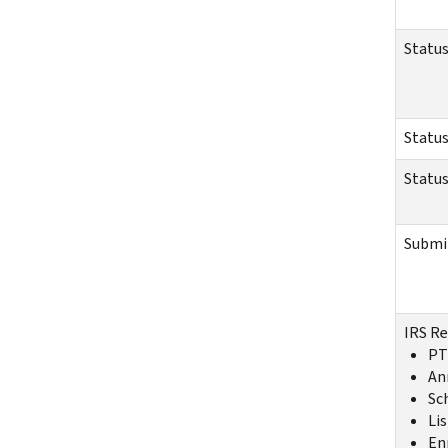
Status
Status
Status
Submit
IRS Re
PT
An
Sc
Lis
En