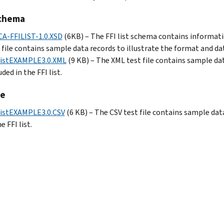
chema
A-FFILIST-1.0.XSD
(6KB) – The FFI list schema contains informatio
 file contains sample data records to illustrate the format and data 
ListEXAMPLE3.0.XML
(9 KB) – The XML test file contains sample dat
uded in the FFI list.
le
ListEXAMPLE3.0.CSV
(6 KB) – The CSV test file contains sample data
e FFI list.