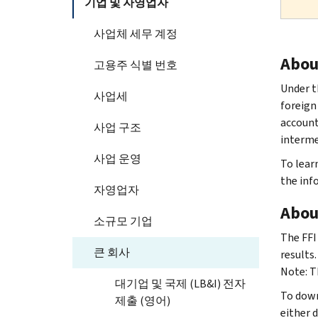
기업 및 자영업자
사업체 세무 계정
About
고용주 식별 번호
Under t
사업세
foreign 
account
사업 구조
interme
사업 운영
To lear
the inf
자영업자
About
소규모 기업
The FFI
큰 회사
results
Note: Th
대기업 및 국제 (LB&I) 전자
To down
제출 (영어)
either 