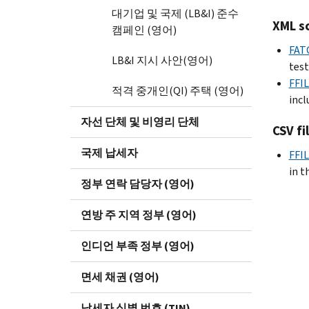
대기업 및 국제 (LB&I) 준수
XML s
캠페인 (영어)
FATC
LB&I 지시 사안(영어)
test
FFI
적격 중개인(QI) 주택 (영어)
incl
자선 단체 및 비영리 단체
CSV fi
국제 납세자
FFI
in th
정부 연락 담당자 (영어)
연방 주 지역 정부 (영어)
인디언 부족 정부 (영어)
면세 채권 (영어)
납세자 식별 번호 (TIN)