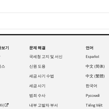
아보기
문제 해결
언어
장
국세청 고지 및 서신
Español
비스
신원 도용
中文 (简体)
세금 사기 수법
中文 (繁體)
세금 사기
한국어
범죄 수사
Pусский
이터
내부 고발자 부서
Tiếng Việt