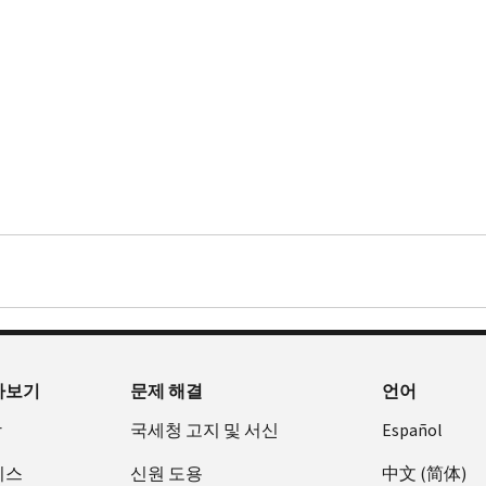
아보기
문제 해결
언어
장
국세청 고지 및 서신
Español
비스
신원 도용
中文 (简体)