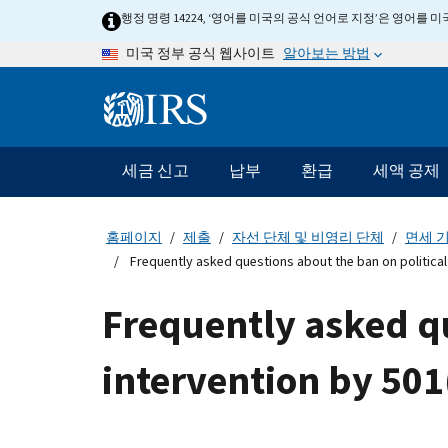
Skip
행정 명령 14224, ‘영어를 미국의 공식 언어로 지정’은 영어를
to
알아보는 방법
미국 정부 공식 웹사이트
main
content
Information
Menu
세금 신고
납부
환급
세액 공제
메
인
네
홈페이지
제출
자선 단체 및 비영리 단체
면세 기
비
Frequently asked questions about the ban on political 
게
이
Frequently asked qu
션
바
intervention by 501