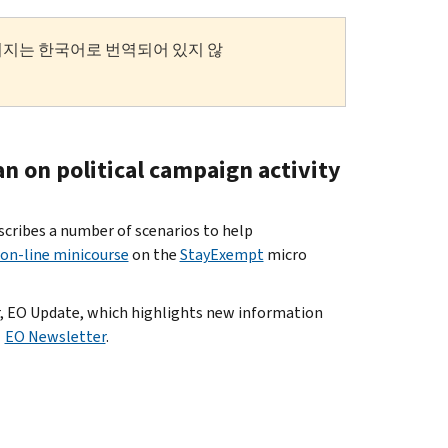
이지는 한국어로 번역되어 있지 않
n on political campaign activity
scribes a number of scenarios to help
on-line minicourse
on the
StayExempt
micro
r, EO Update, which highlights new information
:
EO Newsletter
.