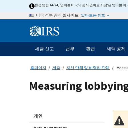
Skip
행정 명령 14224, ‘영어를 미국의 공식 언어로 지정’은 영어를
to
알아보는 방법
미국 정부 공식 웹사이트
main
content
Information
Menu
세금 신고
납부
환급
세액 공제
메
인
네
홈페이지
제출
자선 단체 및 비영리 단체
Measuri
비
게
Measuring lobbying 
이
션
바
개인