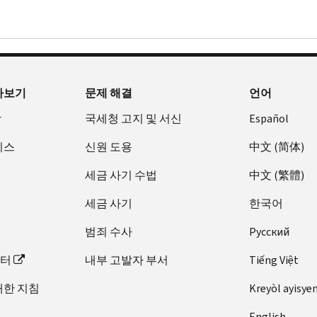
아보기
문제 해결
언어
장
국세청 고지 및 서신
Español
비스
신원 도용
中文 (简体)
세금 사기 수법
中文 (繁體)
세금 사기
한국어
범죄 수사
Pусский
이터
내부 고발자 부서
Tiếng Việt
대한 지침
Kreyòl ayisye
English