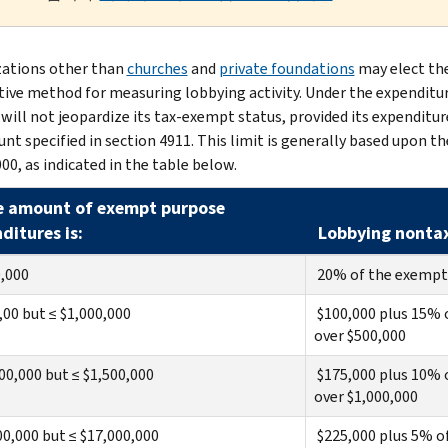
ations other than
churches
and
private foundations
may elect the
tive method for measuring lobbying activity. Under the expenditur
 will not jeopardize its tax-exempt status, provided its expenditur
nt specified in section 4911. This limit is generally based upon t
00, as indicated in the table below.
he amount of exempt purpose
ditures is:
Lobbying nontax
,000
20% of the exempt
00 but ≤ $1,000,000
$100,000 plus 15% 
over $500,000
00,000 but ≤ $1,500,000
$175,000 plus 10% 
over $1,000,000
0,000 but ≤ $17,000,000
$225,000 plus 5% o