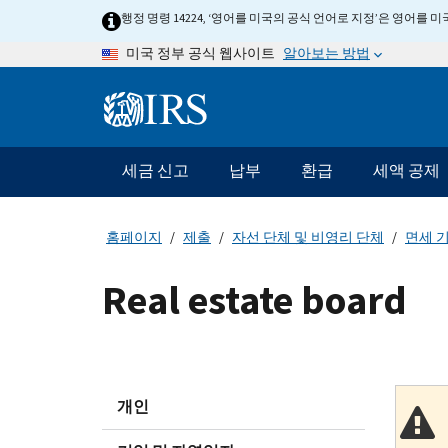
Skip
행정 명령 14224, ‘영어를 미국의 공식 언어로 지정’은 영어를
to
알아보는 방법
미국 정부 공식 웹사이트
main
content
Information
Menu
세금 신고
납부
환급
세액 공제
메
인
네
홈페이지
제출
자선 단체 및 비영리 단체
면세 기
비
게
Real estate board
이
션
바
개인