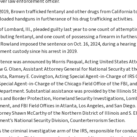
ver law enforcement officer.
 2019, Brown trafficked fentanyl and other drugs from California t
loaded handguns in furtherance of his drug trafficking activities.
f Lombard, Ill., pleaded guilty last year to one count of attempti
ibuting fentanyl, and one count of possessing a firearm in furthera
 Rowland imposed the sentence on Oct. 16, 2024, during a hearing 
ment custody since his arrest in 2019.
tence was announced by Morris Pasqual, Acting United States Attor
 G. Olsen, Assistant Attorney General for National Security at th
ta, Ramsey E. Covington, Acting Special Agent-in-Charge of IRS C
 Special Agent-in-Charge of the Chicago Field Office of the FBI, an
epartment. Substantial assistance was provided by the Illinois Stat
 and Border Protection, Homeland Security Investigations, Lombard
ent, and FBI Field Offices in Atlanta, Los Angeles, and San Dieg
torney Shawn McCarthy of the Northern District of Illinois and S. E
ent’s National Security Division, Counterterrorism Section.
s the criminal investigative arm of the IRS, responsible for conduc