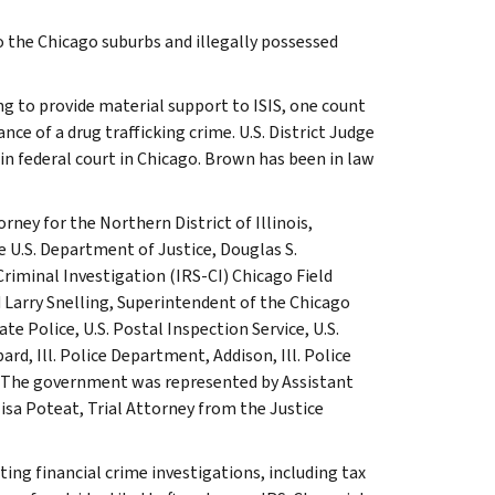
o the Chicago suburbs and illegally possessed
ng to provide material support to ISIS, one count
nce of a drug trafficking crime. U.S. District Judge
in federal court in Chicago. Brown has been in law
ney for the Northern District of Illinois,
e U.S. Department of Justice, Douglas S.
riminal Investigation (IRS-CI) Chicago Field
d Larry Snelling, Superintendent of the Chicago
e Police, U.S. Postal Inspection Service, U.S.
, Ill. Police Department, Addison, Ill. Police
o. The government was represented by Assistant
lisa Poteat, Trial Attorney from the Justice
ting financial crime investigations, including tax