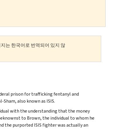
이지는 한국어로 번역되어 있지 않
ral prison for trafficking fentanyl and
al-Sham, also known as ISIS.
ividual with the understanding that the money
 Unbeknownst to Brown, the individual to whom he
 the purported ISIS fighter was actually an