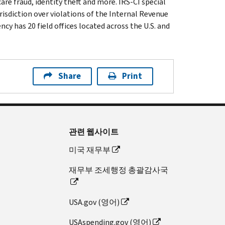
are fraud, identity theft and more. IRS-CI special
isdiction over violations of the Internal Revenue
cy has 20 field offices located across the U.S. and
Share
Print
관련 웹사이트
미국 재무부
재무부 조세행정 총괄감사국
USA.gov (영어)
USAspending.gov (영어)