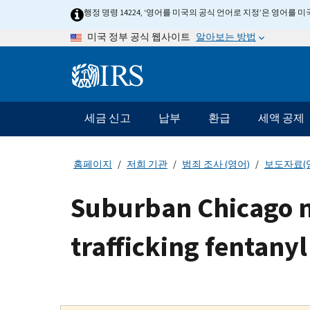
Skip
행정 명령 14224, ‘영어를 미국의 공식 언어로 지정’은 영어를
to
알아보는 방법
미국 정부 공식 웹사이트
main
content
Information
Menu
세금 신고
납부
환급
세액 공제
메
인
네
홈페이지
저희 기관
범죄 조사 (영어)
보도자료(
비
게
Suburban Chicago ma
이
션
trafficking fentany
바