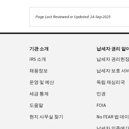
Page Last Reviewed or Updated: 24-Sep-2025
Footer Navigation
기관 소개
납세자 권리 알
IRS 소개
납세자 권리헌
채용정보
납세자 보호 서
운영 및 예산
독립 재심리국
세금 통계
민권
도움말
FOIA
현지 사무실 찾기
No FEAR 법 데
납세자 의존에 