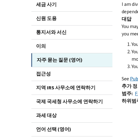
I am div
세금 사기
depende
신원 도용
대답
You may 
통지서와 서신
you mee
You
이의
You
mor
자주 묻는 질문 (영어)
You
접근성
See
Pub
추가 
지역 IRS 사무소에 연락하기
범주
F
하위범
국제 국세청 사무소에 연락하기
과세 대상
언어 선택 (영어)