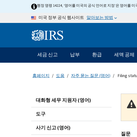
Skip to main content
행정 명령 14224, ‘영어를 미국의 공식 언어로 지정’은 영어를
알아보는 방법
미국 정부 공식 웹사이트
Information Menu
메인 네비게이션 바
세금 신고
납부
환급
세액 공제
홈페이지
도움
자주 묻는 질문 (영어)
Filing stat
대화형 세무 지원자 (영어)
도구
사기 신고 (영어)
질문