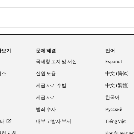
아보기
문제 해결
언어
장
국세청 고지 및 서신
Español
비스
신원 도용
中文 (简体)
세금 사기 수법
中文 (繁體)
세금 사기
한국어
범죄 수사
Pусский
이터
내부 고발자 부서
Tiếng Việt
대한 지침
Kreyòl ayisye