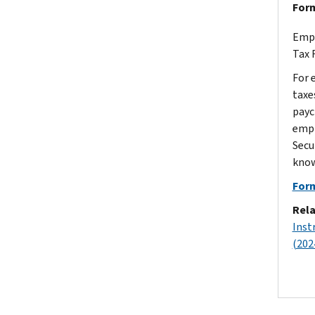
Form
Empl
Tax 
For 
taxe
payc
empl
Secu
know
Form
Rela
Inst
(202