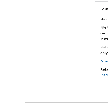
Form
Misc
File
cert
instr
Note
only.
Form
Rela
Inst