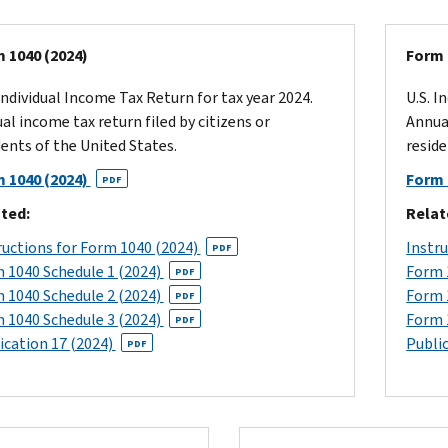
 1040 (2024)
Form 
 Individual Income Tax Return for tax year 2024.
U.S. I
al income tax return filed by citizens or
Annual
dents of the United States.
reside
 1040 (2024)
Form 
PDF
ted:
Relat
ructions for Form 1040 (2024)
Instr
PDF
 1040 Schedule 1 (2024)
Form 
PDF
 1040 Schedule 2 (2024)
Form 
PDF
 1040 Schedule 3 (2024)
Form 
PDF
ication 17 (2024)
Publi
PDF