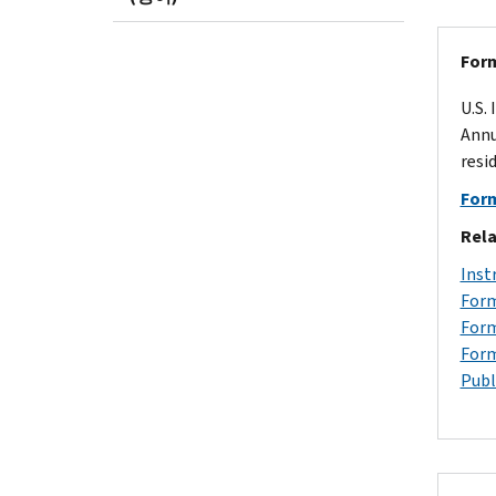
Form
U.S.
Annu
resi
Form
Rela
Inst
Form
Form
Form
Publ