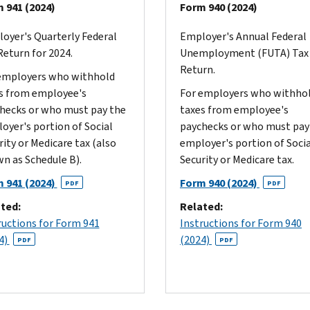
 941 (2024)
Form 940 (2024)
oyer's Quarterly Federal
Employer's Annual Federal
Return for 2024.
Unemployment (FUTA) Tax
Return.
employers who withhold
s from employee's
For employers who withho
hecks or who must pay the
taxes from employee's
oyer's portion of Social
paychecks or who must pay
rity or Medicare tax (also
employer's portion of Soci
n as Schedule B).
Security or Medicare tax.
 941 (2024)
Form 940 (2024)
PDF
PDF
ted:
Related:
ructions for Form 941
Instructions for Form 940
4)
(2024)
PDF
PDF