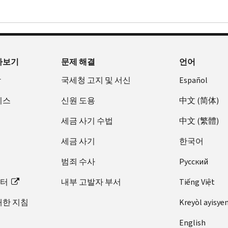
아보기
문제 해결
언어
장
국세청 고지 및 서신
Español
비스
신원 도용
中文 (简体)
세금 사기 수법
中文 (繁體)
세금 사기
한국어
범죄 수사
Pусский
이터
내부 고발자 부서
Tiếng Việt
대한 지침
Kreyòl ayisye
English