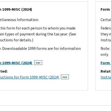
 1099-MISC (2024)
Form 
ellaneous Information.
Certa
 this form for each person to whom you made
Federa
ain types of payment during the tax year. (See
they 
uctions for details.)
Instru
: Downloadable 1099 forms are for information
Note:
only.
 1099-MISC (2024)
Form 
PDF
ted:
Relat
ructions for Form 1099-MISC (2024)
Instr
PDF