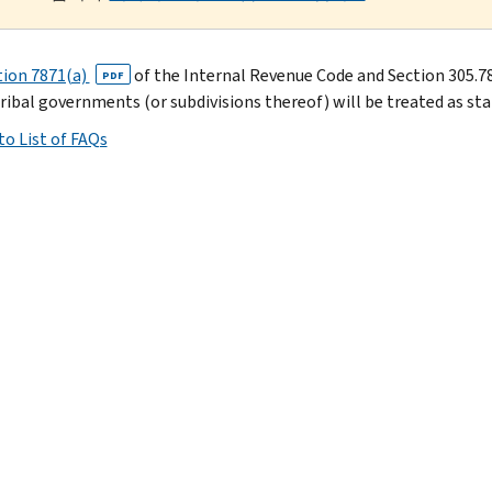
tion 7871(a)
of the Internal Revenue Code and Section 305.7
PDF
tribal governments (or subdivisions thereof) will be treated as sta
to List of FAQs