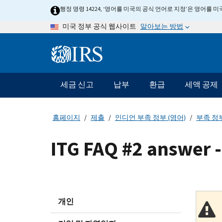
Skip
행정 명령 14224, ‘영어를 미국의 공식 언어로 지정’은 영어를
to
알아보는 방법
미국 정부 공식 웹사이트
main
content
Information
Menu
세금 신고
납부
환급
세액 공제
메
인
네
홈페이지
제출
인디언 부족 정부 (영어)
부족 정부
비
게
ITG FAQ #2 answer -
이
션
바
개인