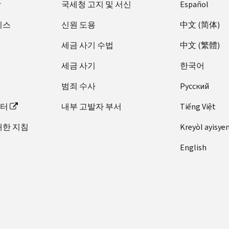
장
국세청 고지 및 서신
Español
비스
신원 도용
中文 (简体)
세금 사기 수법
中文 (繁體)
세금 사기
한국어
범죄 수사
Pусский
이터
내부 고발자 부서
Tiếng Việt
대한 지침
Kreyòl ayisye
English