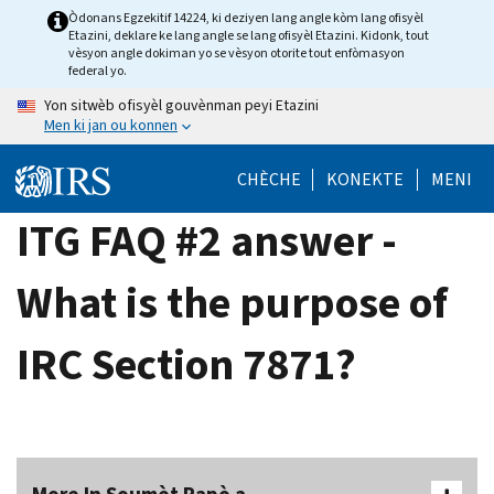
Skip
Òdonans Egzekitif 14224, ki deziyen lang angle kòm lang ofisyèl
Etazini, deklare ke lang angle se lang ofisyèl Etazini. Kidonk, tout
to
vèsyon angle dokiman yo se vèsyon otorite tout enfòmasyon
main
federal yo.
content
Yon sitwèb ofisyèl gouvènman peyi Etazini
Men ki jan ou konnen
CHÈCHE
KONEKTE
MENI
ITG FAQ #2 answer -
What is the purpose of
IRC Section 7871?