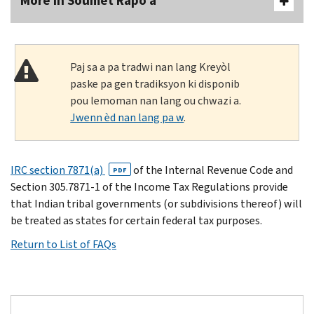
More In Soumèt Rapò a
Paj sa a pa tradwi nan lang Kreyòl
paske pa gen tradiksyon ki disponib
pou lemoman nan lang ou chwazi a.
Jwenn èd nan lang pa w
.
IRC section 7871(a)
of the Internal Revenue Code and
PDF
Section 305.7871-1 of the Income Tax Regulations provide
that Indian tribal governments (or subdivisions thereof) will
be treated as states for certain federal tax purposes.
Return to List of FAQs