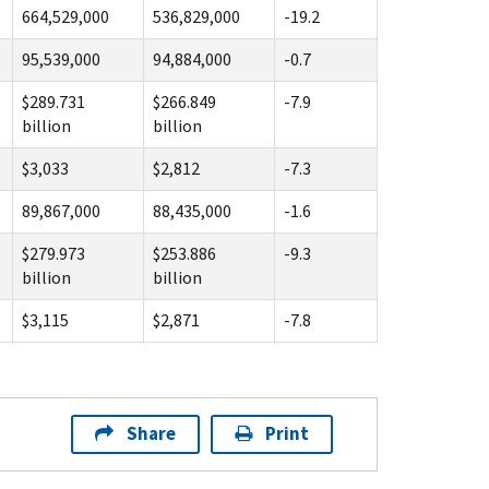
664,529,000
536,829,000
-19.2
95,539,000
94,884,000
-0.7
$289.731
$266.849
-7.9
billion
billion
$3,033
$2,812
-7.3
89,867,000
88,435,000
-1.6
$279.973
$253.886
-9.3
billion
billion
$3,115
$2,871
-7.8
Share
Print