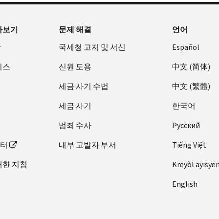
아보기
문제 해결
언어
장
국세청 고지 및 서신
Español
비스
신원 도용
中文 (简体)
세금 사기 수법
中文 (繁體)
세금 사기
한국어
범죄 수사
Pусский
이터
내부 고발자 부서
Tiếng Việt
대한 지침
Kreyòl ayisye
English