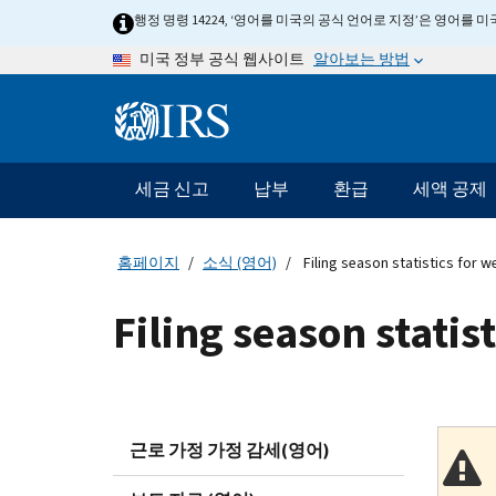
Skip
행정 명령 14224, ‘영어를 미국의 공식 언어로 지정’은 영어를
to
알아보는 방법
미국 정부 공식 웹사이트
main
content
Information
Menu
세금 신고
납부
환급
세액 공제
메
인
네
홈페이지
소식 (영어)
Filing season statistics for 
비
게
Filing season stati
이
션
바
근로 가정 가정 감세(영어)