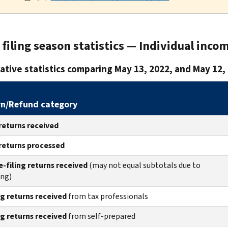
filing season statistics — Individual inco
tive statistics comparing May 13, 2022, and May 12,
rn/Refund category
returns
received
returns
processed
e-filing returns received
(may not equal subtotals due to
ing)
ng returns received
from tax professionals
ng returns received
from self-prepared