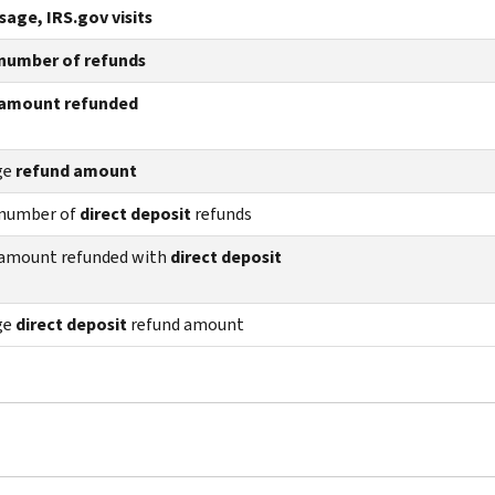
age, IRS.gov visits
number of refunds
amount refunded
ge
refund amount
 number of
direct deposit
refunds
 amount refunded with
direct deposit
ge
direct deposit
refund amount