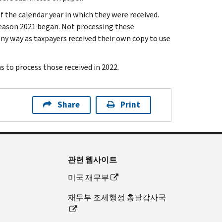
 the calendar year in which they were received.
season 2021 began. Not processing these
any way as taxpayers received their own copy to use
s to process those received in 2022.
Share
Print
관련 웹사이트
미국 재무부
재무부 조세행정 총괄감사국