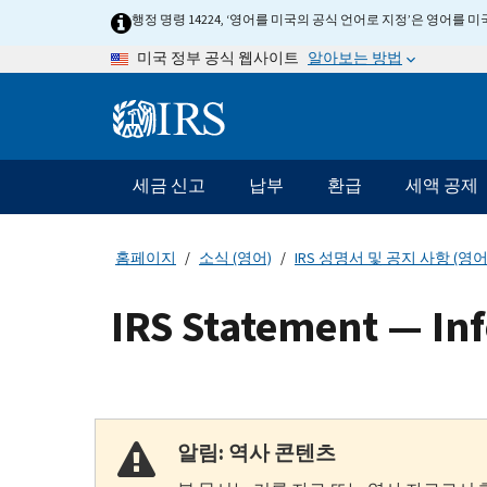
Skip
행정 명령 14224, ‘영어를 미국의 공식 언어로 지정’은 영어를
to
알아보는 방법
미국 정부 공식 웹사이트
main
content
Information
Menu
세금 신고
납부
환급
세액 공제
메
인
네
홈페이지
소식 (영어)
IRS 성명서 및 공지 사항 (영어
비
게
IRS Statement — In
이
션
바
알림: 역사 콘텐츠