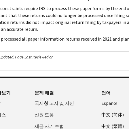
constraints require IRS to process these paper forms by the end of
ant that these returns could no longer be processed once filing 
tion returns did not impact original return filing by taxpayers in 
g an accurate return.
 processed all paper information returns received in 2021 and plan
 updated.
Page Last Reviewed or
아보기
문제 해결
언어
장
국세청 고지 및 서신
Español
비스
신원 도용
中文 (简体)
세금 사기 수법
中文 (繁體)