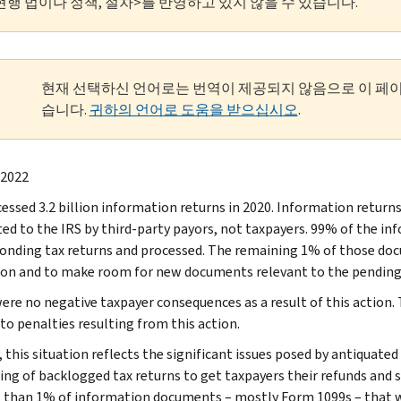
현행 법이나 정책, 절차>를 반영하고 있지 않을 수 있습니다.
현재 선택하신 언어로는 번역이 제공되지 않음으로 이 페
습니다.
귀하의 언어로 도움을 받으십시오
.
 2022
essed 3.2 billion information returns in 2020. Information return
ed to the IRS by third-party payors, not taxpayers. 99% of the i
onding tax returns and processed. The remaining 1% of those do
ion and to make room for new documents relevant to the pending 
ere no negative taxpayer consequences as a result of this action. 
to penalties resulting from this action.
 this situation reflects the significant issues posed by antiquated
ing of backlogged tax returns to get taxpayers their refunds and 
s than 1% of information documents – mostly Form 1099s – that 