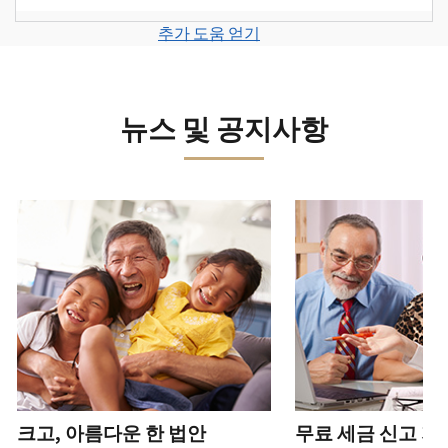
계
세
면
보
로
고
또
정
금
전
그
려
추가 도움 얻기
서
는
을
신
화
인
면
로
를
신
생
고
또
하
그
제
원
성
로
는
거
인
출
도
하
이
뉴스 및 공지사항
직
나
하
하
용
십
동
접
계
거
십
이
시
방
정
나
시
의
오
문
을
계
다음 과 이전 버튼을 사용해 대화형 밸트를 탐색해 보세요.
오.
심
(영
으
생
정
되
어)
.
수
로
성
을
는
정
문
하
생
또
경
신
의
십
성
한
신
우
본
고
하
시
하
청
기
서
십
오
십
서
관
상
시
(영
시
를
에
태
오.
어)
오
.
통
신
확
(영
해
고
계
크고, 아름다운 한 법안
무료 세금 신고 지
인
전
어)
.
받