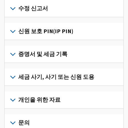
개
인
수정 신고서
세
금
세
정
금
신원 보호 PIN(IP PIN)
보
신
를
고
IP
한
서
PIN
증명서 및 세금 기록
곳
의
을
에
오
받
서
세
류
으
확
금
세금 사기, 사기 또는 신원 도용
를
려
인
기
수
면
로
하
록
정
세
그
고
과
하
금
개인을 위한 자료
인
관
증
려
사
하
리
명
면
기,
수
거
개
하
서
정
사
나
인
문의
려
를
신
기