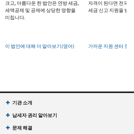
하
정
크고, 아름다운 한 법안은 연방 세금,
자격이 된다면 전국 어
화
거
십
생
또
세액공제 및 공제에 상당한 영향을
세금 신고 지원을 받을
나
시
현
성
한
우
미칩니다.
직
오
지
하
편
접
(영
시
는
으
방
어)
.
간
방
로
문
오
법
증
이 법안에 대해 더 알아보기(영어)
가까운 지원 센터 찾기
IRS
하
전
명
인
계
여
7
서
지
정
받
시
를
확
으
을
부
요
인
로
수
터
청
하
할
있
오
할
는
수
습
후
(영
방
있
니
7
어)
기관 소개
법
는
다.
시
수
(영
일
납세자 권리 알아보기
까
있
IP
어)
지
습
PIN
문제 해결
이
니
회