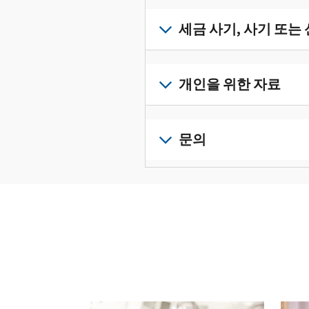
받
서
세
류
으
확
금
세금 사기, 사기 또는
를
려
인
기
수
면
로
하
록
정
세
그
고
과
하
금
개인을 위한 자료
인
관
증
려
사
하
리
명
면
기,
수
거
개
하
서
정
사
나
인
문의
려
를
신
기
계
세
면
보
로
고
또
정
금
전
그
려
서
는
을
신
화
인
면
로
를
신
생
고
또
하
그
제
원
성
로
는
거
인
출
도
하
이
직
나
하
하
용
십
동
접
계
거
십
이
시
방
정
나
시
의
오
문
을
계
오.
심
(영
다음 과 이전 버튼을 사용해 대화형 밸트를 탐색해 
으
생
정