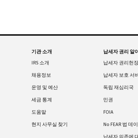
확
으
을
부
요
인
로
수
터
청
하
할
있
오
할
는
수
습
후
(영
방
있
니
7
어)
법
는
다.
시
수
(영
일
까
있
IP
기관 소개
납세자 권리 알
어)
지
습
PIN
IRS 소개
납세자 권리헌
이
니
회
용
다.
수
채용정보
납세자 보호 서
할
또
증
수
는
운영 및 예산
독립 재심리국
명
있
재
서
세금 통계
민권
습
발
에
니
급
관
도움말
FOIA
다.
하
IP
현지 사무실 찾기
No FEAR 법 데
미
여
PIN
국:
800-
은
납세자 의존에 