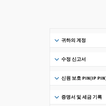
귀하의 계정
개
인
수정 신고서
세
금
세
정
금
신원 보호 PIN(IP PIN
보
신
를
고
IP
한
서
PIN
증명서 및 세금 기록
곳
의
을
에
오