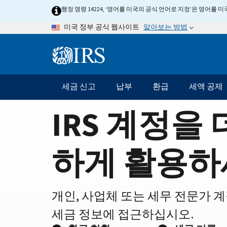
Home
Skip
행정 명령 14224, ‘영어를 미국의 공식 언어로 지정’은 영어를
to
Page
알아보는 방법
미국 정부 공식 웹사이트
main
content
Information
Menu
세금 신고
납부
환급
세액 공제
메
인
IRS 계정을 
네
비
게
하게 활용하
이
션
바
개인, 사업체 또는 세무 전문가 
세금 정보에 접근하십시오.