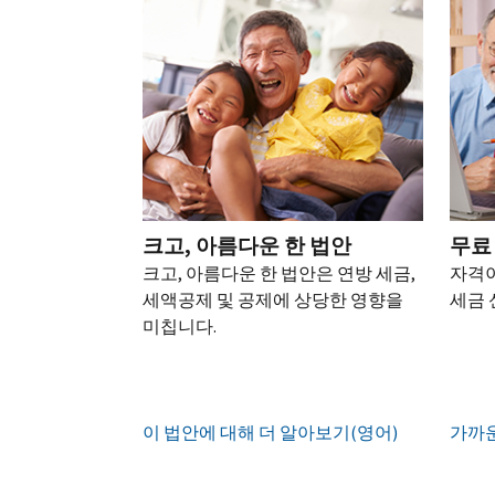
되
어)
.
수
로
성
을
는
정
문
하
생
또
경
신
의
십
성
한
신
우
본
고
하
시
하
청
기
서
십
오
십
서
관
상
시
(영
시
를
에
태
오.
어)
오
.
통
신
확
(영
해
고
계
인
전
어)
.
받
크고, 아름다운 한 법안
무료
하
정
화
거
십
크고, 아름다운 한 법안은 연방 세금,
자격이
생
또
나
시
현
세액공제 및 공제에 상당한 영향을
세금 
성
한
우
직
오
지
미칩니다.
하
편
접
(영
시
는
으
방
어)
.
간
방
로
문
오
법
증
IRS
하
이 법안에 대해 더 알아보기(영어)
전
가까운
명
인
계
여
7
서
지
정
받
시
를