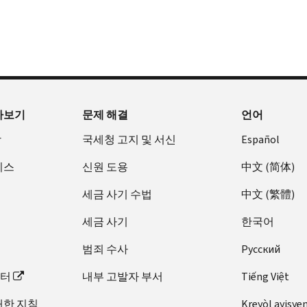
아보기
문제 해결
언어
장
국세청 고지 및 서신
Español
비스
신원 도용
中文 (简体)
세금 사기 수법
中文 (繁體)
세금 사기
한국어
범죄 수사
Pусский
이터
내부 고발자 부서
Tiếng Việt
대한 지침
Kreyòl ayisye