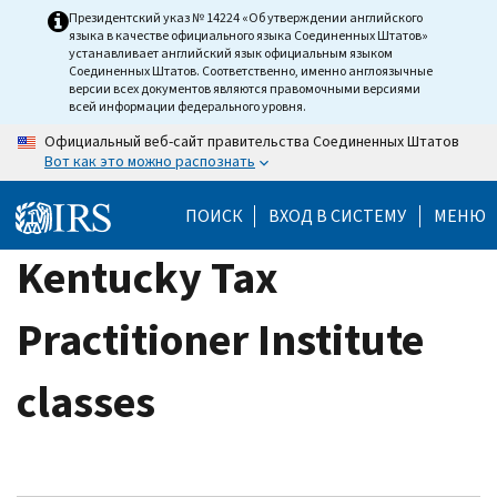
Skip
Президентский указ № 14224 «Об утверждении английского
языка в качестве официального языка Соединенных Штатов»
to
устанавливает английский язык официальным языком
main
Соединенных Штатов. Соответственно, именно англоязычные
версии всех документов являются правомочными версиями
content
всей информации федерального уровня.
Официальный веб-сайт правительства Соединенных Штатов
Вот как это можно распознать
ПОИСК
ВХОД В СИСТЕМУ
МЕНЮ
Kentucky Tax
Practitioner Institute
classes