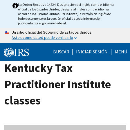
Skip
La Orden Ejecutiva 14224, Designación del inglés como el idioma
oficial de los Estados Unidos, designa al inglés como el idioma
to
oficial de los Estados Unidos. Por lo tanto, la versión en inglés de
main
todo documento es la versión oficial de toda información
publicada por el gobierno federal.
content
Un sitio oficial del Gobierno de Estados Unidos
Así es como usted puede verificarlo
BUSCAR
INICIAR SESIÓN
MENÚ
Kentucky Tax
Practitioner Institute
classes