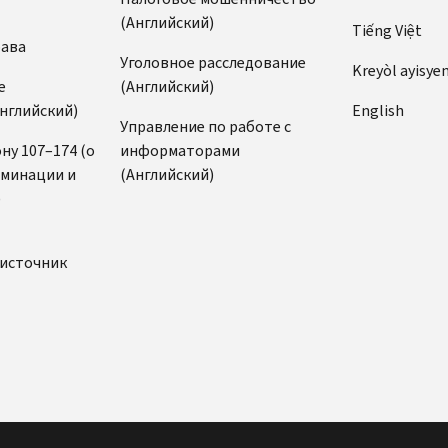
(Английский)
Tiếng Việt
рава
Уголовное расследование
Kreyòl ayisye
е
(Английский)
нглийский)
English
Управление по работе с
ну 107–174 (о
информаторами
иминации и
(Английский)
)
источник