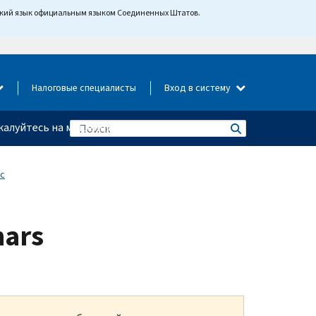
йский язык официальным языком Соединенных Штатов.
Налоговые специалисты
Вход в систему
алуйтесь на мошенничество
с
nars