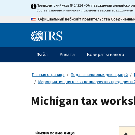
Skip
Президентский указ № 14224 «Об утверждении английского 
to
Соответственно, именно англоязычные версии всех докумен
main
Официальный веб-сайт правительства Соединенны
content
Information
Menu
Файл
Уплата
Возвраты налога
Главное
меню
Главная страница
Подача налоговых деклараций
Мероприятия для малых коммерческих предприятий 
Michigan tax works
Физические лица