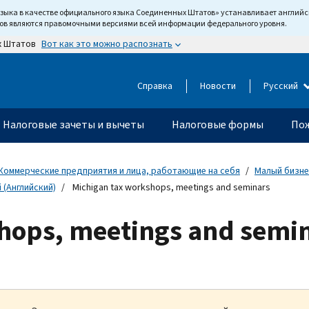
языка в качестве официального языка Соединенных Штатов» устанавливает англи
тов являются правомочными версиями всей информации федерального уровня.
Вот как это можно распознать
х Штатов
Справка
Новости
Русский
Налоговые зачеты и вычеты
Налоговые формы
Пож
Коммерческие предприятия и лица, работающие на себя
Малый бизне
(Английский)
Michigan tax workshops, meetings and seminars
hops, meetings and semi