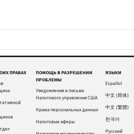
ОИХ ПРАВАХ
ПОМОЩЬ В РАЗРЕШЕНИИ
ЯЗЫКИ
ПРОБЛЕМЫ
ав
Español
щика
Уведомления и письма
中文 (简体)
Налогового управления США
ьтативной
中文 (繁體)
Кража персональных данных
щиков
한국어
Налоговые аферы
тдел
Pусский
Налоговое мошенничество