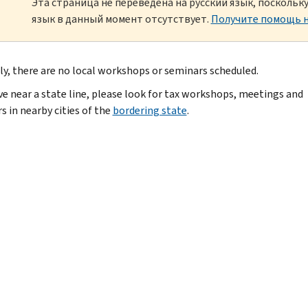
Эта страница не переведена на русский язык, посколь
язык в данный момент отсутствует.
Получите помощь н
ly, there are no local workshops or seminars scheduled.
ive near a state line, please look for tax workshops, meetings and
s in nearby cities of the
bordering state
.