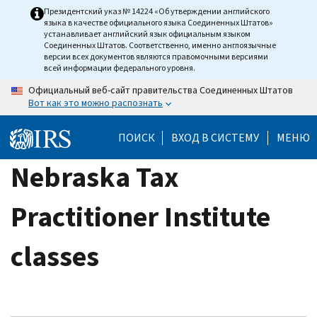
Skip
Президентский указ № 14224 «Об утверждении английского
языка в качестве официального языка Соединенных Штатов»
to
устанавливает английский язык официальным языком
main
Соединенных Штатов. Соответственно, именно англоязычные
версии всех документов являются правомочными версиями
content
всей информации федерального уровня.
Официальный веб-сайт правительства Соединенных Штатов
Вот как это можно распознать
ПОИСК
ВХОД В СИСТЕМУ
МЕНЮ
Nebraska Tax
Practitioner Institute
classes