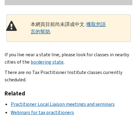
本網頁目前尚未譯成中文.
獲取您語
言的幫助
.
If you live near a state line, please look for classes in nearby
cities of the
bordering state
.
There are no Tax Practitioner Institute classes currently
scheduled.
Related
Practitioner Local Liaison meetings and seminars
Webinars for tax practitioners