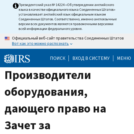
Skip
Президентский указ № 14224 «Об утверждении английского
языка в качестве официального языка Соединенных Штатов»
to
устанавливает английский язык официальным языком
main
Соединенных Штатов. Соответственно, именно англоязычные
версии всех документов являются правомочными версиями
content
всей информации федерального уровня.
Официальный веб-сайт правительства Соединенных Штатов
Вот как это можно распознать
ПОИСК
ВХОД В СИСТЕМУ
МЕНЮ
Производители
оборудования,
дающего право на
Зачет за