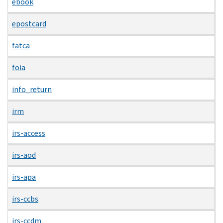
ebook
epostcard
fatca
foia
info_return
irm
irs-access
irs-aod
irs-apa
irs-ccbs
irs-ccdm