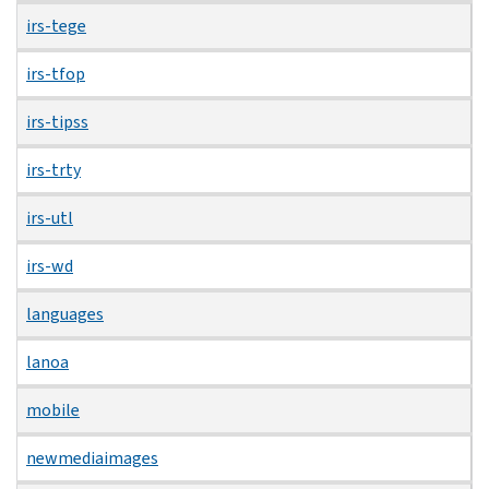
irs-tege
irs-tfop
irs-tipss
irs-trty
irs-utl
irs-wd
languages
lanoa
mobile
newmediaimages