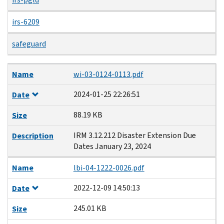
irs-6209
safeguard
Name
Date
Size
Description
Name
wi-03-0124-0113.pdf
2024-01-25 22:26:51
Date
88.19 KB
Size
IRM 3.12.212 Disaster Extension Due
Description
Dates January 23, 2024
Name
lbi-04-1222-0026.pdf
2022-12-09 14:50:13
Date
245.01 KB
Size