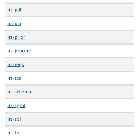
irs-pdf
irs-pia
irs-prior
irs-procure
irs-regs
irs-sca
irs-schema
irs-sgml
irs-soi
irs-tai