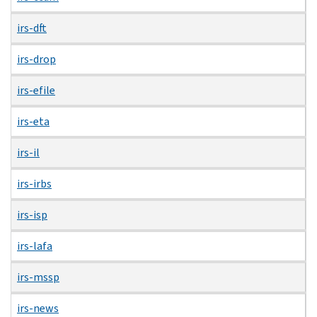
irs-dft
irs-drop
irs-efile
irs-eta
irs-il
irs-irbs
irs-isp
irs-lafa
irs-mssp
irs-news