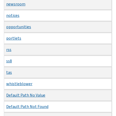
newsroom
notices
opportunities
portlets
rss
ss8
tas
whistleblower
Default Path No Value
Default Path Not Found