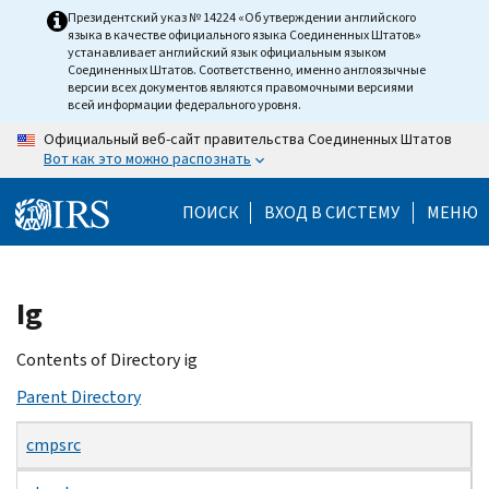
Skip
Президентский указ № 14224 «Об утверждении английского
языка в качестве официального языка Соединенных Штатов»
to
устанавливает английский язык официальным языком
main
Соединенных Штатов. Соответственно, именно англоязычные
версии всех документов являются правомочными версиями
content
всей информации федерального уровня.
Официальный веб-сайт правительства Соединенных Штатов
Вот как это можно распознать
ПОИСК
ВХОД В СИСТЕМУ
МЕНЮ
Beginning
Ig
of
main
Contents of Directory ig
content
Parent Directory
cmpsrc