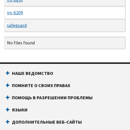
irs-6209
safeguard
Name
Date
Size
Description
No files found
НАШЕ ВЕДОМСТВО
ПОМНИТЕ О СВОИХ ПРАВАХ
ПОМОЩЬ В РАЗРЕШЕНИИ ПРОБЛЕМЫ
ЯЗЫКИ
ДОПОЛНИТЕЛЬНЫЕ ВЕБ-САЙТЫ