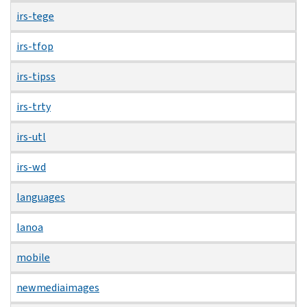
irs-tege
irs-tfop
irs-tipss
irs-trty
irs-utl
irs-wd
languages
lanoa
mobile
newmediaimages