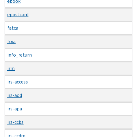
ebook
epostcard
fatca
foia
info_return
irm
irs-access
irs-aod
irs-apa
irs-ccbs
irs-ccdm