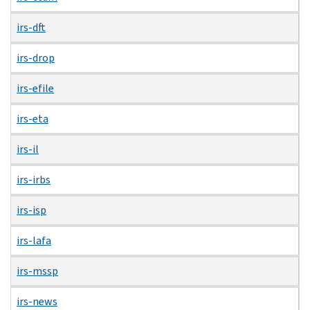
irs-dft
irs-drop
irs-efile
irs-eta
irs-il
irs-irbs
irs-isp
irs-lafa
irs-mssp
irs-news