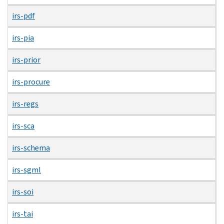
irs-pdf
irs-pia
irs-prior
irs-procure
irs-regs
irs-sca
irs-schema
irs-sgml
irs-soi
irs-tai