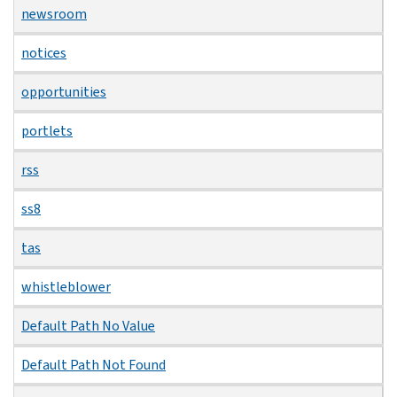
newsroom
notices
opportunities
portlets
rss
ss8
tas
whistleblower
Default Path No Value
Default Path Not Found