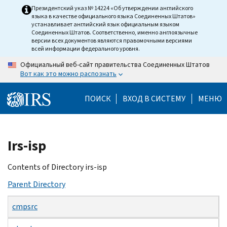
Skip
Президентский указ № 14224 «Об утверждении английского
языка в качестве официального языка Соединенных Штатов»
to
устанавливает английский язык официальным языком
main
Соединенных Штатов. Соответственно, именно англоязычные
версии всех документов являются правомочными версиями
content
всей информации федерального уровня.
Официальный веб-сайт правительства Соединенных Штатов
Вот как это можно распознать
ПОИСК
ВХОД В СИСТЕМУ
МЕНЮ
Beginning
Irs-isp
of
main
Contents of Directory irs-isp
content
Parent Directory
cmpsrc