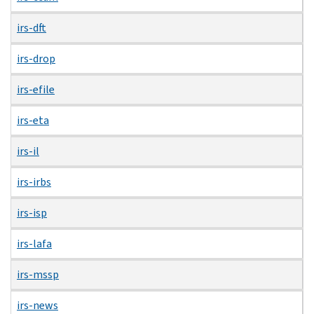
irs-dft
irs-drop
irs-efile
irs-eta
irs-il
irs-irbs
irs-isp
irs-lafa
irs-mssp
irs-news