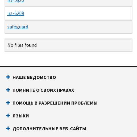
irs-6209
safeguard
Name
Date
Size
Description
No files found
НАШЕ ВЕДОМСТВО
ПОМНИТЕ О СВОИХ ПРАВАХ
ПОМОЩЬ В РАЗРЕШЕНИИ ПРОБЛЕМЫ
ЯЗЫКИ
ДОПОЛНИТЕЛЬНЫЕ ВЕБ-САЙТЫ