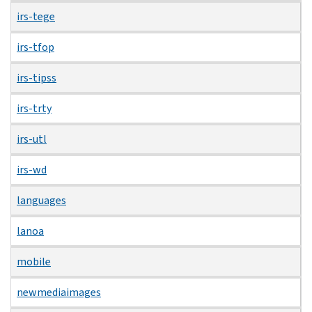
irs-tege
irs-tfop
irs-tipss
irs-trty
irs-utl
irs-wd
languages
lanoa
mobile
newmediaimages