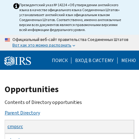
Skip
Президентский указ № 14224 «Об утверждении английского
языка в качестве официального языка Соединенных Штатов»
to
устанавливает английский язык официальным языком
main
Соединенных Штатов. Соответственно, именно англоязычные
версии всех документов являются правомочными версиями
content
всей информации федерального уровня.
Официальный веб-сайт правительства Соединенных Штатов
Вот как это можно распознать
ПОИСК
ВХОД В СИСТЕМУ
МЕНЮ
Beginning
Opportunities
of
main
Contents of Directory opportunities
content
Parent Directory
cmpsrc