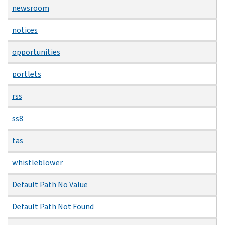
newsroom
notices
opportunities
portlets
rss
ss8
tas
whistleblower
Default Path No Value
Default Path Not Found