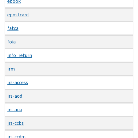
ebook
epostcard
fatca
foia
info_return
irm
irs-access
irs-aod
irs-apa
irs-ccbs
irs-ccdm