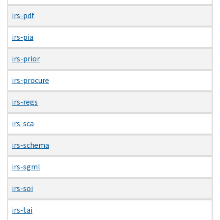
irs-pdf
irs-pia
irs-prior
irs-procure
irs-regs
irs-sca
irs-schema
irs-sgml
irs-soi
irs-tai