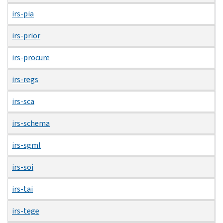
irs-pia
irs-prior
irs-procure
irs-regs
irs-sca
irs-schema
irs-sgml
irs-soi
irs-tai
irs-tege