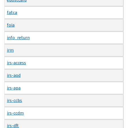
fatca
foia
info_return
irm
irs-access
irs-aod
irs-apa
irs-ccbs
irs-ccdm
irs-dft