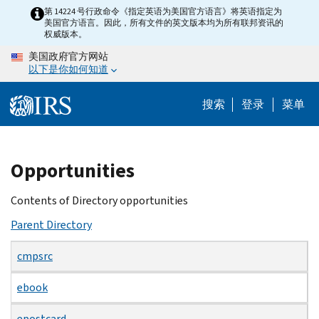
Skip
第 14224 号行政命令《指定英语为美国官方语言》将英语指定为
美国官方语言。因此，所有文件的英文版本均为所有联邦资讯的
to
权威版本。
main
美国政府官方网站
content
以下是你如何知道
搜索
登录
菜单
Beginning
Opportunities
of
main
Contents of Directory opportunities
content
Parent Directory
cmpsrc
ebook
epostcard