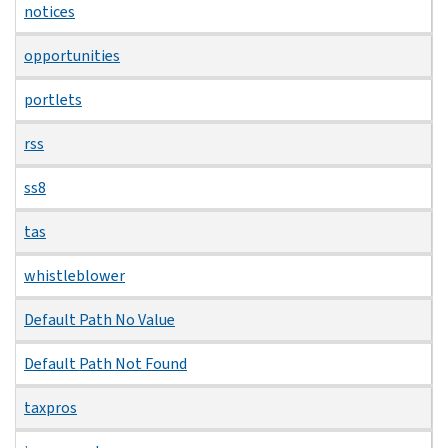
notices
opportunities
portlets
rss
ss8
tas
whistleblower
Default Path No Value
Default Path Not Found
taxpros