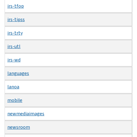
irs-tfop
irs-tipss
irs-trty
irs-utl
irs-wd
languages
lanoa
mobile
newmediaimages
newsroom