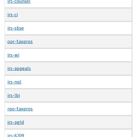
irs-counsel
irs-ci
irs-sbse
opr-taxpros
irs-wi
irs-appeals
irs-npl
irs-lbi
rpo-taxpros
irs-pgld
irs-6209