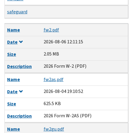
safeguard
Name
Date
Size
Description
Name
fw2.pdf
2026-08-06 12:11:15
Date
2.05 MB
Size
2026 Form W-2 (PDF)
Description
Name
fw2as.pdf
2026-08-04 19:10:52
Date
625.5 KB
Size
2026 Form W-2AS (PDF)
Description
Name
fw2gu.pdf