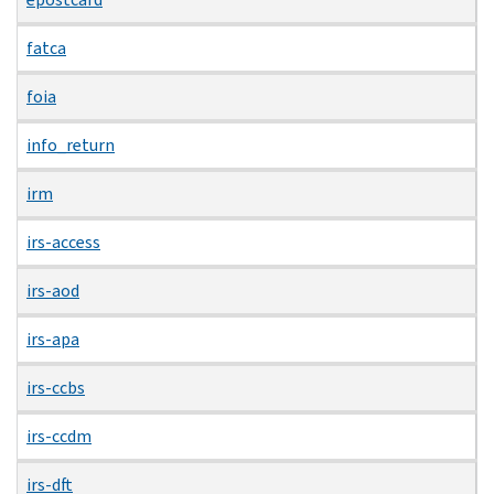
fatca
foia
info_return
irm
irs-access
irs-aod
irs-apa
irs-ccbs
irs-ccdm
irs-dft