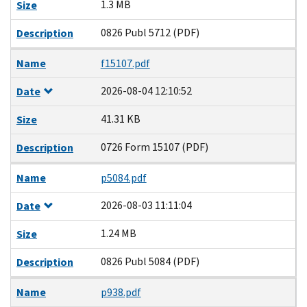
1.3 MB
Size
0826 Publ 5712 (PDF)
Description
Name
f15107.pdf
2026-08-04 12:10:52
Date
41.31 KB
Size
0726 Form 15107 (PDF)
Description
Name
p5084.pdf
2026-08-03 11:11:04
Date
1.24 MB
Size
0826 Publ 5084 (PDF)
Description
Name
p938.pdf