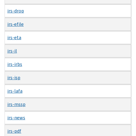
irs-drop
irs-efile
irs-eta
irs-il
irs-irbs
irs-isp
irs-lafa
irs-mssp
irs-news
irs-pdf