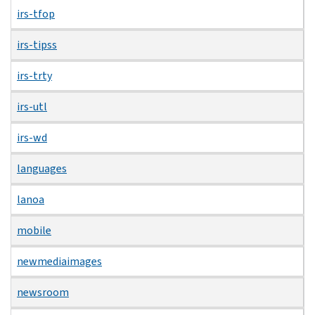
irs-tfop
irs-tipss
irs-trty
irs-utl
irs-wd
languages
lanoa
mobile
newmediaimages
newsroom