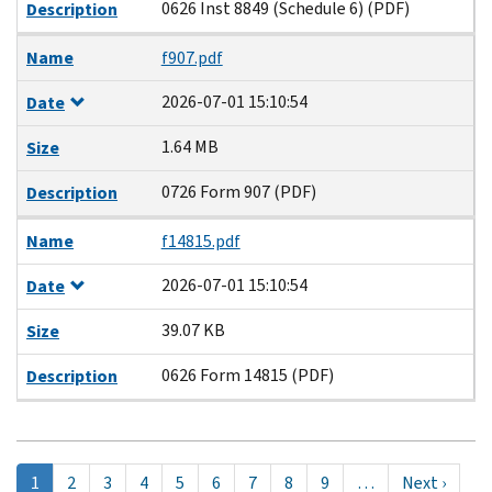
0626 Inst 8849 (Schedule 6) (PDF)
Description
Name
f907.pdf
2026-07-01 15:10:54
Date
1.64 MB
Size
0726 Form 907 (PDF)
Description
Name
f14815.pdf
2026-07-01 15:10:54
Date
39.07 KB
Size
0626 Form 14815 (PDF)
Description
Pagination
当
1
Page
2
Page
3
Page
4
Page
5
Page
6
Page
7
Page
8
Page
9
…
Next
Next ›