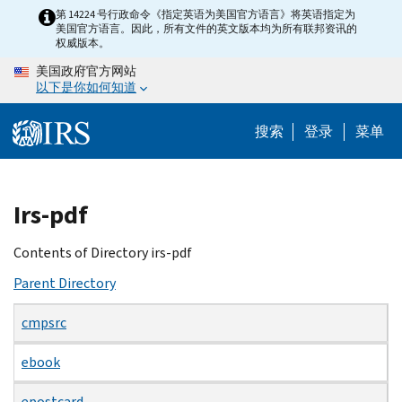
Skip
第 14224 号行政命令《指定英语为美国官方语言》将英语指定为
美国官方语言。因此，所有文件的英文版本均为所有联邦资讯的
to
权威版本。
main
美国政府官方网站
content
以下是你如何知道
搜索
登录
菜单
Beginning
Irs-pdf
of
main
Contents of Directory irs-pdf
content
Parent Directory
cmpsrc
ebook
epostcard