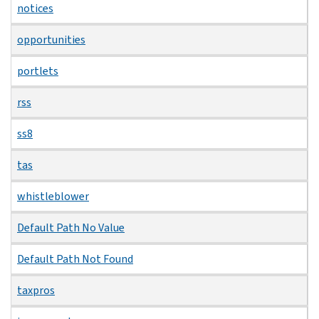
notices
opportunities
portlets
rss
ss8
tas
whistleblower
Default Path No Value
Default Path Not Found
taxpros