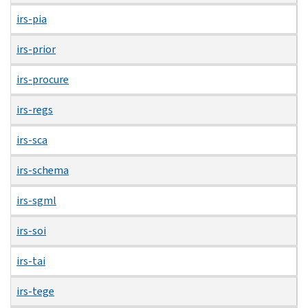
irs-pia
irs-prior
irs-procure
irs-regs
irs-sca
irs-schema
irs-sgml
irs-soi
irs-tai
irs-tege