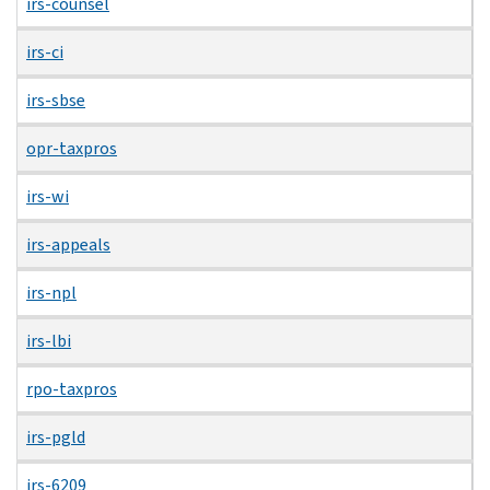
irs-counsel
irs-ci
irs-sbse
opr-taxpros
irs-wi
irs-appeals
irs-npl
irs-lbi
rpo-taxpros
irs-pgld
irs-6209