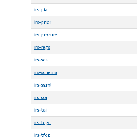
irs-pia
irs-prior
irs-procure
irs-regs
irs-sca
irs-schema
irs-sgml
irs-soi
irs-tai
irs-tege
irs-tfop