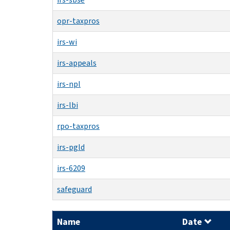
opr-taxpros
irs-wi
irs-appeals
irs-npl
irs-lbi
rpo-taxpros
irs-pgld
irs-6209
safeguard
Name
Date