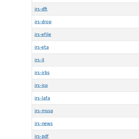
irs-dft
irs-drop
irs-efile
irs-eta
irs-il
irs-irbs
irs-isp
irs-lafa
irs-mssp
irs-news
irs-pdf