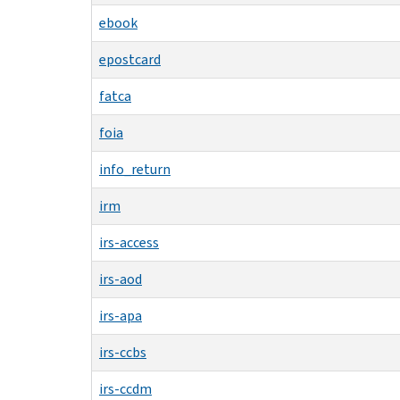
ebook
epostcard
fatca
foia
info_return
irm
irs-access
irs-aod
irs-apa
irs-ccbs
irs-ccdm