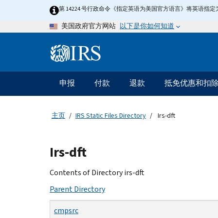
Skip
第 14224 号行政命令《指定英语为美国官方语言》将英语
to
以下是你如何知道
美国政府官方网站
main
content
Information
Menu
申报
付款
退款
抵免优惠和扣
主
要
导
主页
IRS Static Files Directory
Irs-dft
航
Beginning
Irs-dft
of
main
Contents of Directory irs-dft
content
Parent Directory
cmpsrc