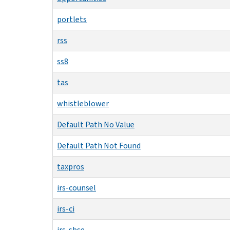
portlets
rss
ss8
tas
whistleblower
Default Path No Value
Default Path Not Found
taxpros
irs-counsel
irs-ci
irs-sbse