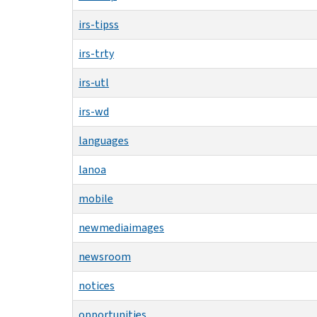
irs-tipss
irs-trty
irs-utl
irs-wd
languages
lanoa
mobile
newmediaimages
newsroom
notices
opportunities