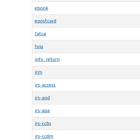
ebook
epostcard
fatca
foia
info_return
irm
irs-access
irs-aod
irs-apa
irs-ccbs
irs-ccdm