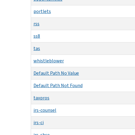
portlets
rss
ss8
tas
whistleblower
Default Path No Value
Default Path Not Found
taxpros
irs-counsel
irs-ci
irs-sbse