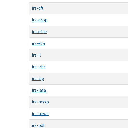
irs-dft
irs-drop
irs-efile
irs-eta
irs-il
irs-irbs
irs-isp
irs-lafa
irs-mssp
irs-news
irs-pdf