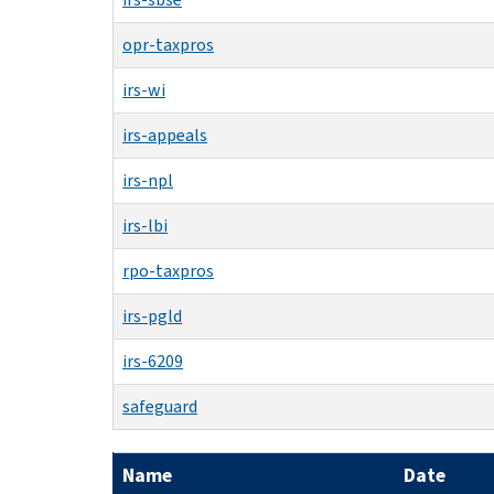
opr-taxpros
irs-wi
irs-appeals
irs-npl
irs-lbi
rpo-taxpros
irs-pgld
irs-6209
safeguard
Name
Date