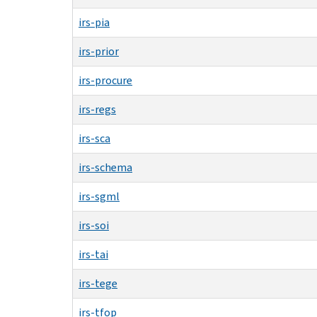
irs-pia
irs-prior
irs-procure
irs-regs
irs-sca
irs-schema
irs-sgml
irs-soi
irs-tai
irs-tege
irs-tfop