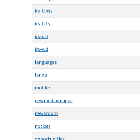
irs-tipss
irs-trty
irs-utl
irs-wd
languages
lanoa
mobile
newmediaimages
newsroom
notices
opportunities