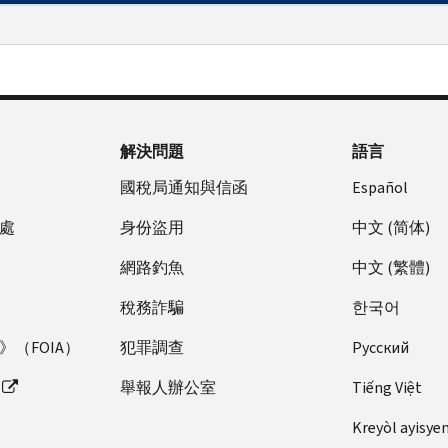
解決問題
語言
國稅局通知與信函
Español
處
身份盜用
中文 (简体)
網路釣魚
中文 (繁體)
稅務詐騙
한국어
（FOIA）
犯罪調查
Pусский
舉報人辦公室
Tiếng Việt
Kreyòl ayisye