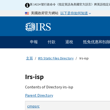
Skip
第 14224 號行政命令《指定英語為美國官方語言》將英語
to
以下是你如何知道
美國政府官方網站
main
content
Information
Menu
申報
付款
退稅
抵免优惠和扣
主
要
導
主頁
IRS Static Files Directory
Irs-isp
航
Beginning
Irs-isp
of
main
Contents of Directory irs-isp
content
Parent Directory
cmpsrc