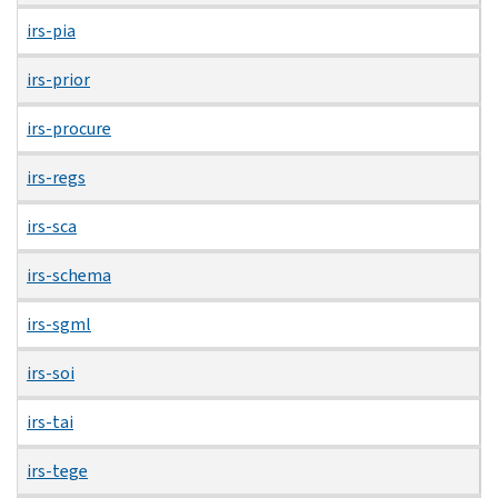
irs-pia
irs-prior
irs-procure
irs-regs
irs-sca
irs-schema
irs-sgml
irs-soi
irs-tai
irs-tege