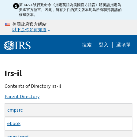
Skip
第 14224 號行政命令《指定英語為美國官方語言》將英語指定為
美國官方語言。因此，所有文件的英文版本均為所有聯邦資訊的
to
權威版本。
main
美國政府官方網站
content
以下是你如何知道
搜索
登入
選項單
Beginning
Irs-il
of
main
Contents of Directory irs-il
content
Parent Directory
cmpsrc
ebook
epostcard