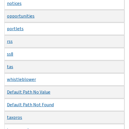
notices
opportunities
portlets
rss
ss8
tas
whistleblower
Default Path No Value
Default Path Not Found
taxpros