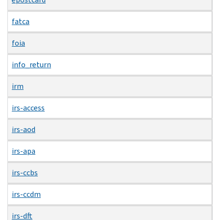
fatca
foia
info_return
irm
irs-access
irs-aod
irs-apa
irs-ccbs
irs-ccdm
irs-dft