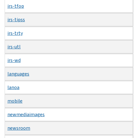
irs-tfop
irs-tipss
irs-trty
irs-utl
irs-wd
languages
lanoa
mobile
newmediaimages
newsroom