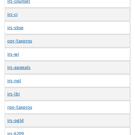
irs-counsel
irs-ci
irs-sbse
opr-taxpros
irs-wi
irs-appeals
irs-npl
irs-lbi
rpo-taxpros
irs-pgld
irs-6209