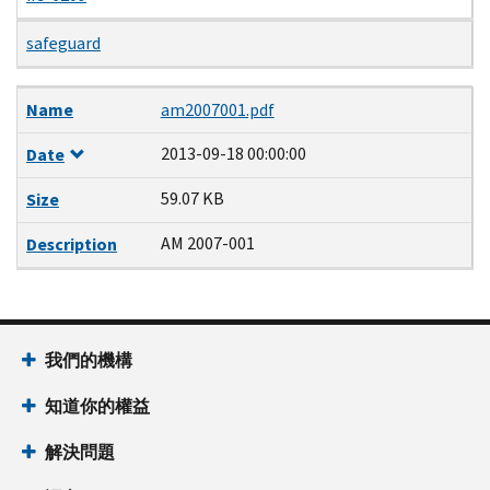
safeguard
Name
Date
Size
Description
Name
am2007001.pdf
2013-09-18 00:00:00
Date
59.07 KB
Size
AM 2007-001
Description
我們的機構
知道你的權益
解決問題