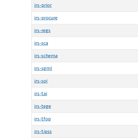
irs-prior
irs-procure
irs-regs
irs-sca
irs-schema
irs-sgml
irs-soi
irs-tai
irs-tege
irs-tfop
irs-tipss