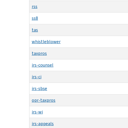
rss
ss8
tas
whistleblower
taxpros
irs-counsel
irs-ci
irs-sbse
opr-taxpros
irs-wi
irs-appeals