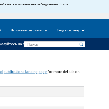
йский язык официальным языком Соединенных Штатов.
Налоговые специалисты
Вход в систему
алуйтесь на мошенничество
d publications landing page
for more details on