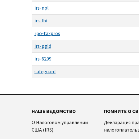
irs-npl
irs-lbi
rpo-taxpros
irs-pgld
irs-6209
safeguard
НАШЕ ВЕДОМСТВО
ПОМНИТЕ О СВ
О Налоговом управлении
Декларация пр
США (IRS)
налогоплатель