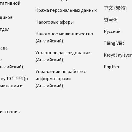
ьтативной
中文 (繁體)
Кража персональных данных
щиков
한국어
Налоговые аферы
тдел
Pусский
Налоговое мошенничество
(Английский)
Tiếng Việt
рава
Уголовное расследование
Kreyòl ayisye
е
(Английский)
нглийский)
English
Управление по работе с
ну 107–174 (о
информаторами
иминации и
(Английский)
)
источник