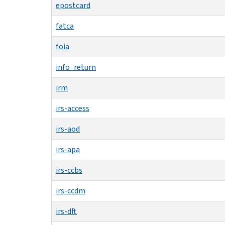
epostcard
fatca
foia
info_return
irm
irs-access
irs-aod
irs-apa
irs-ccbs
irs-ccdm
irs-dft