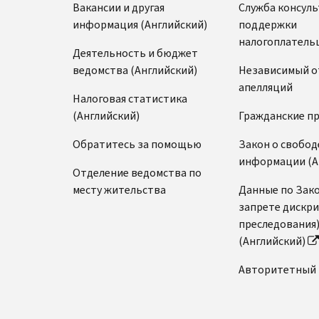
Вакансии и другая
Служба консул
информация (Английский)
поддержки
налогоплатель
Деятельность и бюджет
ведомства (Английский)
Независимый о
апелляций
Налоговая статистика
(Английский)
Гражданские п
Обратитесь за помощью
Закон о свобод
информации (А
Отделение ведомства по
месту жительства
Данные по Зако
запрете дискр
преследования
(Английский)
Авторитетный 