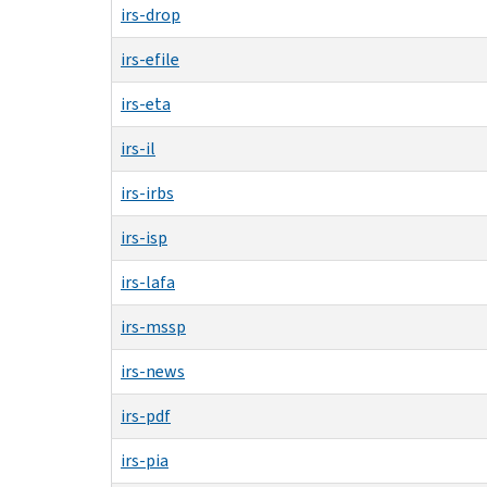
irs-drop
irs-efile
irs-eta
irs-il
irs-irbs
irs-isp
irs-lafa
irs-mssp
irs-news
irs-pdf
irs-pia