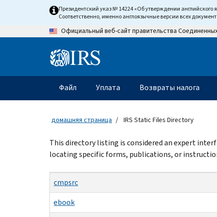
Skip
Президентский указ № 14224 «Об утверждении английского 
to
Соответственно, именно англоязычные версии всех докумен
main
Официальный веб-сайт правительства Соединенны
content
Information
Menu
Файл
Уплата
Возвраты налога
Главное
меню
домашняя страница
IRS Static Files Directory
Beginning
This directory listing is considered an expert inte
of
locating specific forms, publications, or instructio
main
content
cmpsrc
ebook