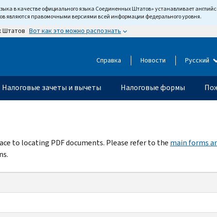
языка в качестве официального языка Соединенных Штатов» устанавливает англи
тов являются правомочными версиями всей информации федерального уровня.
Вот как это можно распознать
х Штатов
Справка
Новости
Русский
Налоговые зачеты и вычеты
Налоговые формы
Пож
rface to locating PDF documents. Please refer to the
main forms an
ns.