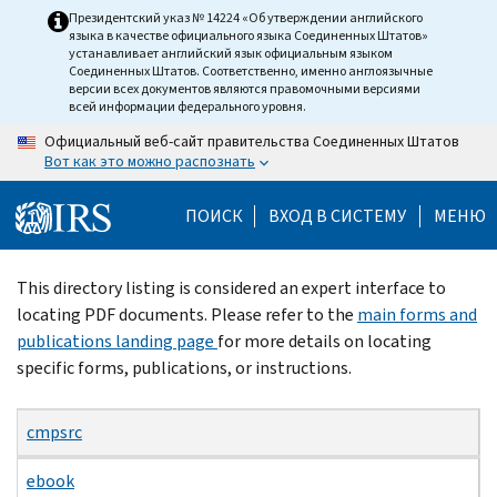
Skip
Президентский указ № 14224 «Об утверждении английского
языка в качестве официального языка Соединенных Штатов»
to
устанавливает английский язык официальным языком
main
Соединенных Штатов. Соответственно, именно англоязычные
версии всех документов являются правомочными версиями
content
всей информации федерального уровня.
Официальный веб-сайт правительства Соединенных Штатов
Вот как это можно распознать
ПОИСК
ВХОД В СИСТЕМУ
МЕНЮ
Beginning
This directory listing is considered an expert interface to
of
locating PDF documents. Please refer to the
main forms and
main
publications landing page
for more details on locating
content
specific forms, publications, or instructions.
cmpsrc
ebook