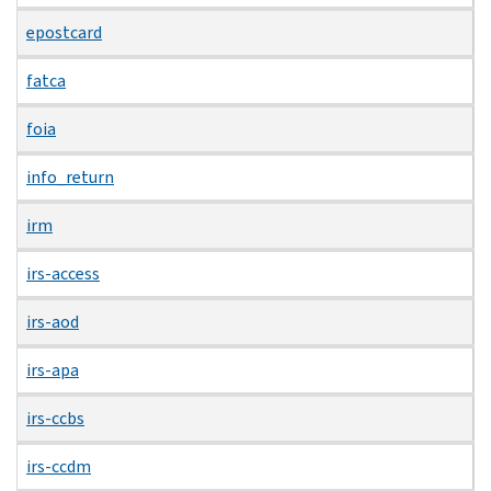
epostcard
fatca
foia
info_return
irm
irs-access
irs-aod
irs-apa
irs-ccbs
irs-ccdm