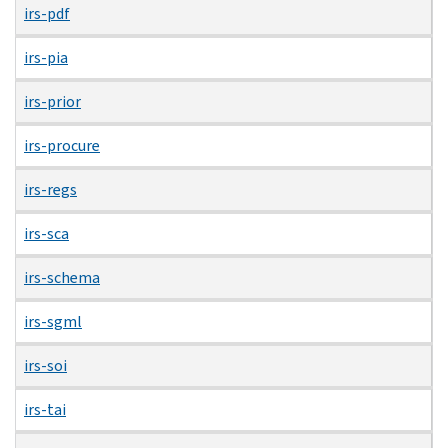
irs-pdf
irs-pia
irs-prior
irs-procure
irs-regs
irs-sca
irs-schema
irs-sgml
irs-soi
irs-tai