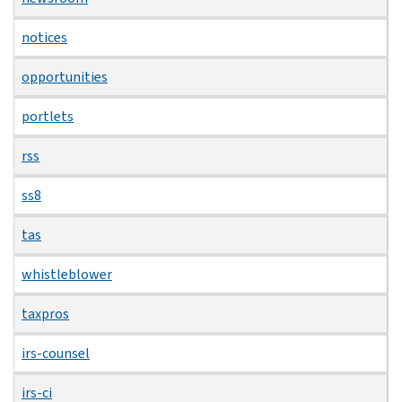
notices
opportunities
portlets
rss
ss8
tas
whistleblower
taxpros
irs-counsel
irs-ci