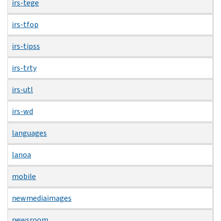
irs-tege
irs-tfop
irs-tipss
irs-trty
irs-utl
irs-wd
languages
lanoa
mobile
newmediaimages
newsroom