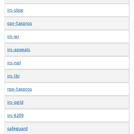
irs-sbse
opr-taxpros
irs-wi
irs-appeals
irs-npl
irs-lbi
rpo-taxpros
irs-pgld
irs-6209
safeguard