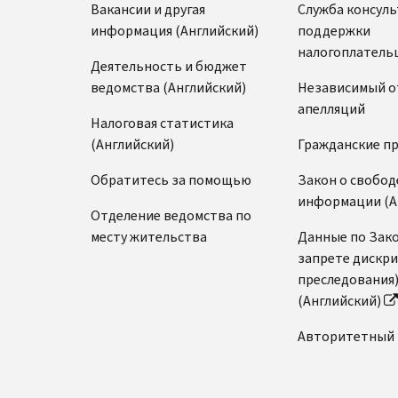
Вакансии и другая
Служба консул
информация (Английский)
поддержки
налогоплатель
Деятельность и бюджет
ведомства (Английский)
Независимый о
апелляций
Налоговая статистика
(Английский)
Гражданские п
Обратитесь за помощью
Закон о свобод
информации (А
Отделение ведомства по
месту жительства
Данные по Зако
запрете дискр
преследования
(Английский)
Авторитетный 