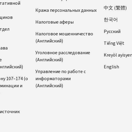
ьтативной
中文 (繁體)
Кража персональных данных
щиков
한국어
Налоговые аферы
тдел
Pусский
Налоговое мошенничество
(Английский)
Tiếng Việt
рава
Уголовное расследование
Kreyòl ayisye
е
(Английский)
нглийский)
English
Управление по работе с
ну 107–174 (о
информаторами
иминации и
(Английский)
)
источник