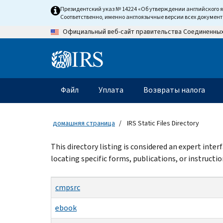
Skip
Президентский указ № 14224 «Об утверждении английского 
to
Соответственно, именно англоязычные версии всех докумен
main
Официальный веб-сайт правительства Соединенны
content
Information
Menu
Файл
Уплата
Возвраты налога
Главное
меню
домашняя страница
IRS Static Files Directory
Beginning
This directory listing is considered an expert inte
of
locating specific forms, publications, or instructio
main
content
cmpsrc
ebook