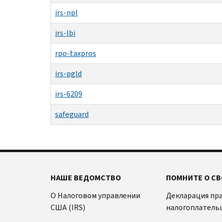
irs-npl
irs-lbi
rpo-taxpros
irs-pgld
irs-6209
safeguard
НАШЕ ВЕДОМСТВО
ПОМНИТЕ О СВ
О Налоговом управлении
Декларация пр
США (IRS)
налогоплатель