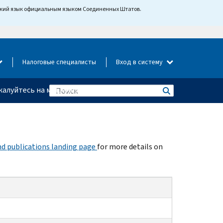
йский язык официальным языком Соединенных Штатов.
Налоговые специалисты
Вход в систему
алуйтесь на мошенничество
d publications landing page
for more details on