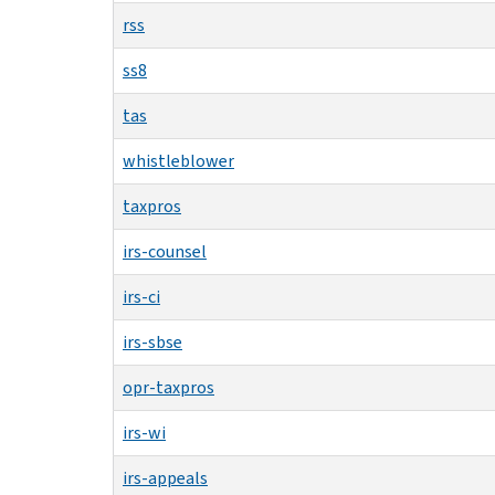
rss
ss8
tas
whistleblower
taxpros
irs-counsel
irs-ci
irs-sbse
opr-taxpros
irs-wi
irs-appeals