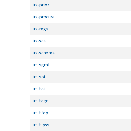
irs-prior
irs-procure
irs-regs
irs-sca
irs-schema
irs-sgml
irs-soi
irs-tai
irs-tege
irs-tfop
irs-tipss