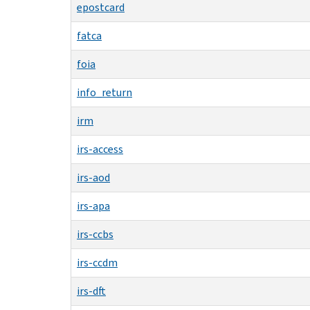
epostcard
fatca
foia
info_return
irm
irs-access
irs-aod
irs-apa
irs-ccbs
irs-ccdm
irs-dft