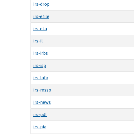
irs-drop
irs-efile
irs-eta
irs-il
irs-irbs
irs-isp
irs-lafa
irs-mssp
irs-news
irs-pdf
irs-pia