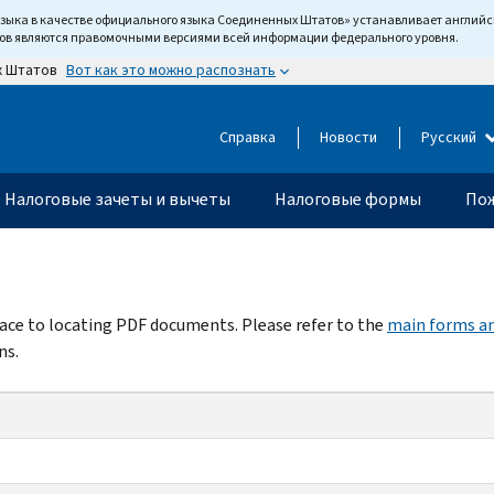
языка в качестве официального языка Соединенных Штатов» устанавливает англи
тов являются правомочными версиями всей информации федерального уровня.
Вот как это можно распознать
х Штатов
Справка
Новости
Русский
Налоговые зачеты и вычеты
Налоговые формы
Пож
rface to locating PDF documents. Please refer to the
main forms an
ns.