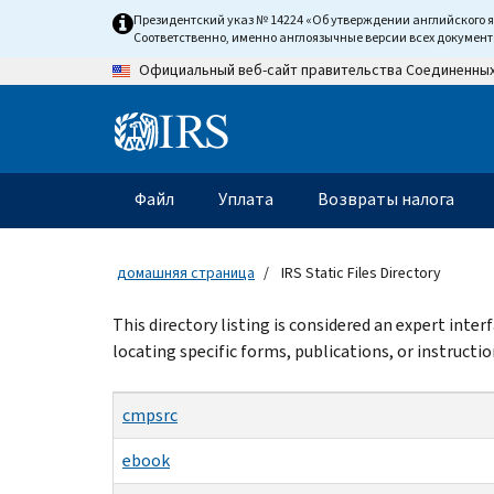
Skip
Президентский указ № 14224 «Об утверждении английского 
to
Соответственно, именно англоязычные версии всех докумен
main
Официальный веб-сайт правительства Соединенны
content
Information
Menu
Файл
Уплата
Возвраты налога
Главное
меню
домашняя страница
IRS Static Files Directory
Beginning
This directory listing is considered an expert inte
of
locating specific forms, publications, or instructio
main
content
cmpsrc
ebook