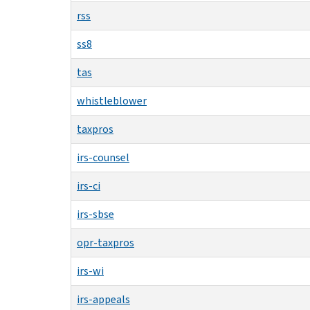
rss
ss8
tas
whistleblower
taxpros
irs-counsel
irs-ci
irs-sbse
opr-taxpros
irs-wi
irs-appeals