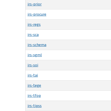
irs-prior
irs-procure
irs-regs
irs-sca
irs-schema
irs-sgml
irs-soi
irs-tai
irs-tege
irs-tfop
irs-tipss