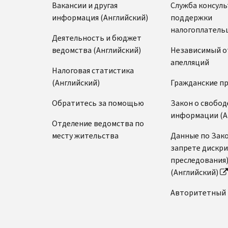
Вакансии и другая
Служба консул
информация (Английский)
поддержки
налогоплатель
Деятельность и бюджет
ведомства (Английский)
Независимый о
апелляций
Налоговая статистика
(Английский)
Гражданские п
Обратитесь за помощью
Закон о свобод
информации (А
Отделение ведомства по
месту жительства
Данные по Зако
запрете дискр
преследования
(Английский)
Авторитетный 