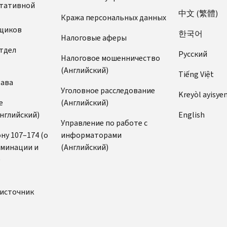
ьтативной
中文 (繁體)
Кража персональных данных
щиков
한국어
Налоговые аферы
тдел
Pусский
Налоговое мошенничество
(Английский)
Tiếng Việt
рава
Уголовное расследование
Kreyòl ayisye
е
(Английский)
нглийский)
English
Управление по работе с
ну 107–174 (о
информаторами
иминации и
(Английский)
)
источник