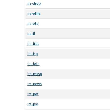
irs-drop
irs-efile
irs-eta
irs-il
irs-irbs
irs-isp
irs-lafa
irs-mssp
irs-news
irs-pdf
irs-pia