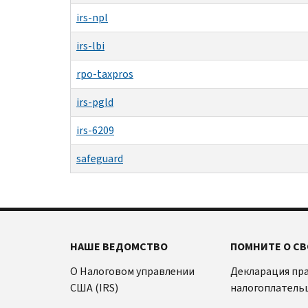
irs-npl
irs-lbi
rpo-taxpros
irs-pgld
irs-6209
safeguard
НАШЕ ВЕДОМСТВО
ПОМНИТЕ О СВ
О Налоговом управлении
Декларация пр
США (IRS)
налогоплатель