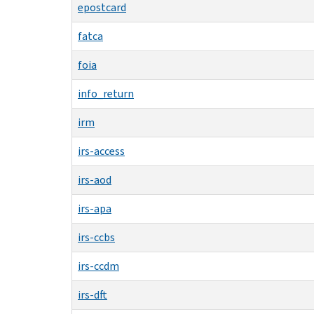
epostcard
fatca
foia
info_return
irm
irs-access
irs-aod
irs-apa
irs-ccbs
irs-ccdm
irs-dft