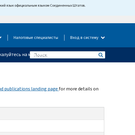
йский язык официальным языком Соединенных Штатов.
Налоговые специалисты
Вход в систему
алуйтесь на мошенничество
d publications landing page
for more details on