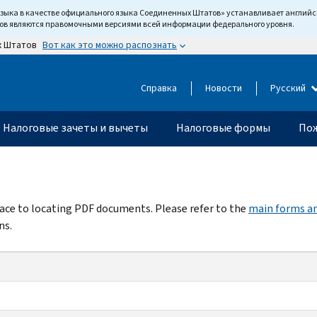
языка в качестве официального языка Соединенных Штатов» устанавливает англи
тов являются правомочными версиями всей информации федерального уровня.
Вот как это можно распознать
х Штатов
Справка
Новости
Русский
Налоговые зачеты и вычеты
Налоговые формы
Пож
rface to locating PDF documents. Please refer to the
main forms an
ns.