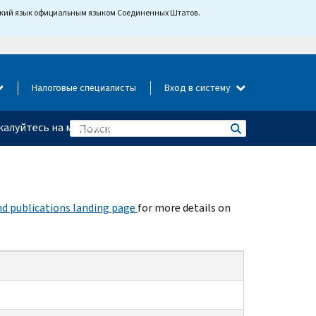
йский язык официальным языком Соединенных Штатов.
Налоговые специалисты
Вход в систему
алуйтесь на мошенничество
d publications landing page
for more details on