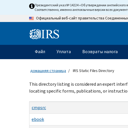
Skip
Президентский указ № 14224 «Об утверждении английского 
to
Соответственно, именно англоязычные версии всех докумен
main
Официальный веб-сайт правительства Соединенны
content
Information
Menu
Файл
Уплата
Возвраты налога
Главное
меню
домашняя страница
IRS Static Files Directory
Beginning
This directory listing is considered an expert inte
of
locating specific forms, publications, or instructio
main
content
cmpsrc
ebook