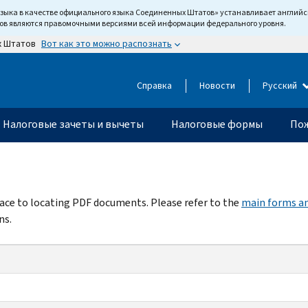
языка в качестве официального языка Соединенных Штатов» устанавливает англи
тов являются правомочными версиями всей информации федерального уровня.
Вот как это можно распознать
х Штатов
Справка
Новости
Русский
Налоговые зачеты и вычеты
Налоговые формы
Пож
rface to locating PDF documents. Please refer to the
main forms an
ns.