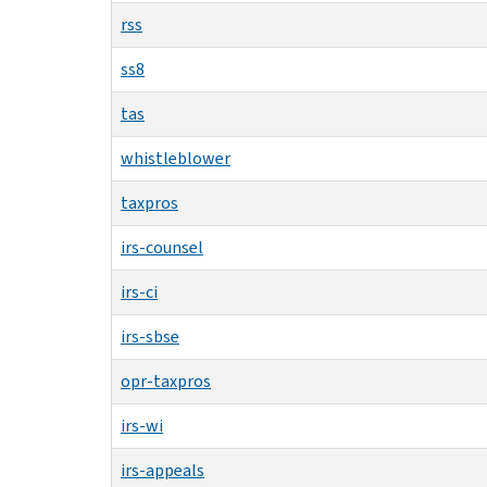
rss
ss8
tas
whistleblower
taxpros
irs-counsel
irs-ci
irs-sbse
opr-taxpros
irs-wi
irs-appeals