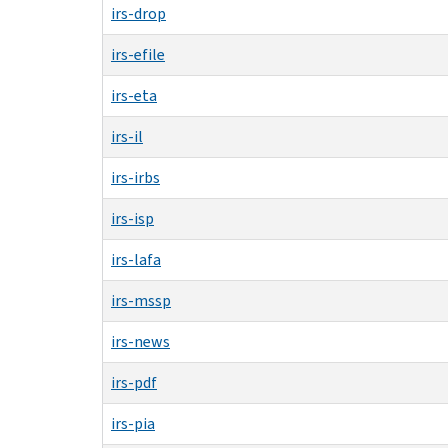
irs-drop
irs-efile
irs-eta
irs-il
irs-irbs
irs-isp
irs-lafa
irs-mssp
irs-news
irs-pdf
irs-pia