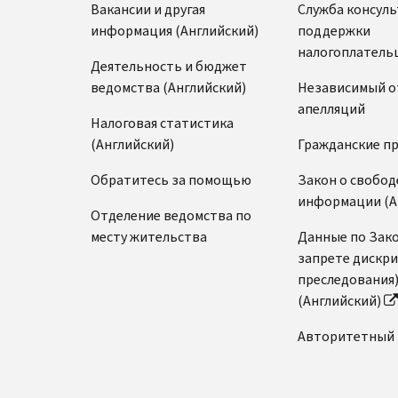
Вакансии и другая
Служба консул
информация (Английский)
поддержки
налогоплатель
Деятельность и бюджет
ведомства (Английский)
Независимый о
апелляций
Налоговая статистика
(Английский)
Гражданские п
Обратитесь за помощью
Закон о свобод
информации (А
Отделение ведомства по
месту жительства
Данные по Зако
запрете дискр
преследования
(Английский)
Авторитетный 