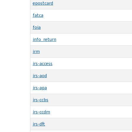
epostcard
fatca
foia
info_return
irm
irs-access
irs-aod
irs-apa
irs-ccbs
irs-ccdm
irs-dft