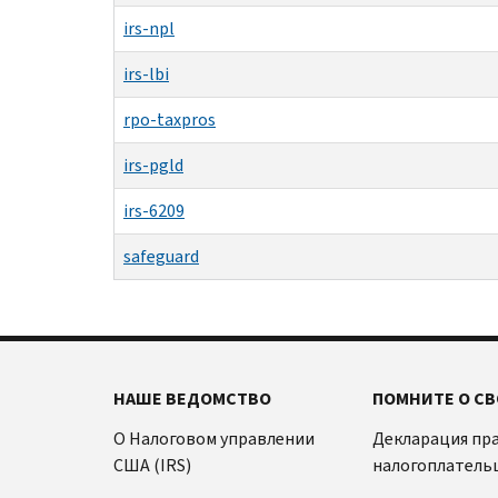
irs-npl
irs-lbi
rpo-taxpros
irs-pgld
irs-6209
safeguard
НАШЕ ВЕДОМСТВО
ПОМНИТЕ О СВ
О Налоговом управлении
Декларация пр
США (IRS)
налогоплатель