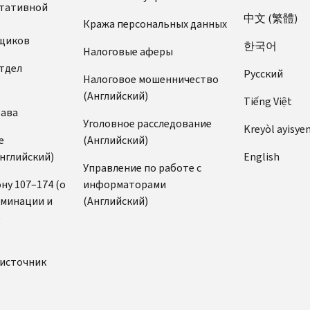
ьтативной
中文 (繁體)
Кража персональных данных
щиков
한국어
Налоговые аферы
тдел
Pусский
Налоговое мошенничество
(Английский)
Tiếng Việt
рава
Уголовное расследование
Kreyòl ayisye
е
(Английский)
нглийский)
English
Управление по работе с
ну 107–174 (о
информаторами
иминации и
(Английский)
)
источник