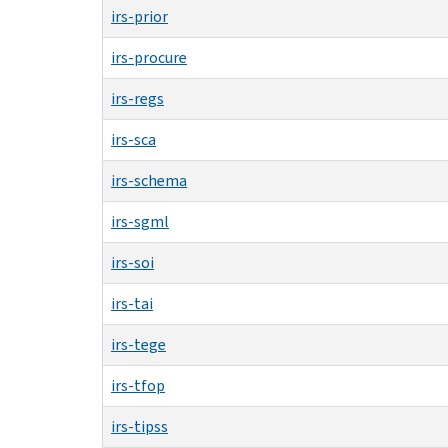
irs-prior
irs-procure
irs-regs
irs-sca
irs-schema
irs-sgml
irs-soi
irs-tai
irs-tege
irs-tfop
irs-tipss