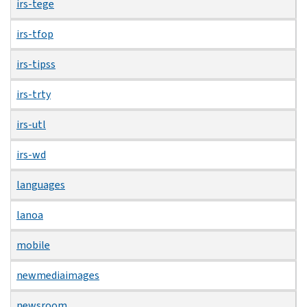
irs-tege
irs-tfop
irs-tipss
irs-trty
irs-utl
irs-wd
languages
lanoa
mobile
newmediaimages
newsroom