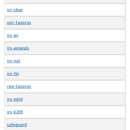
irs-sbse
opr-taxpros
irs-wi
irs-appeals
irs-npl
irs-lbi
rpo-taxpros
irs-pgld
irs-6209
safeguard