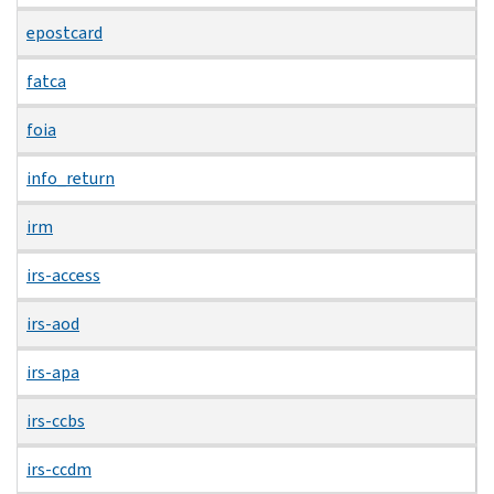
epostcard
fatca
foia
info_return
irm
irs-access
irs-aod
irs-apa
irs-ccbs
irs-ccdm