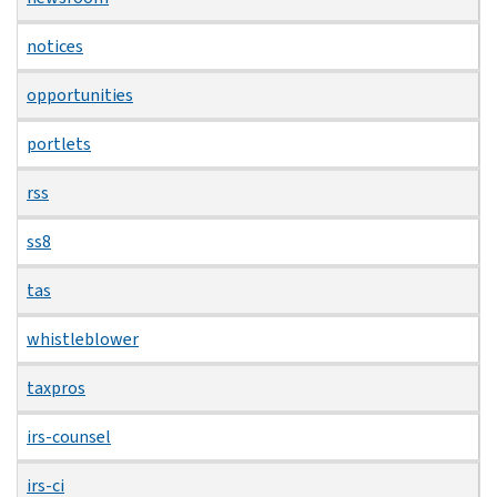
notices
opportunities
portlets
rss
ss8
tas
whistleblower
taxpros
irs-counsel
irs-ci