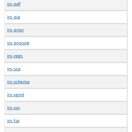
irs-pdf
irs-pia
irs-prior
irs-procure
irs-regs
irs-sca
irs-schema
irs-sgml
irs-soi
irs-tai