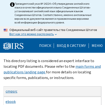
Skip
Президентский указ № 14224 «Об утверждении английского
языка в качестве официального языка Соединенных Штатов»
to
устанавливает английский язык официальным языком
main
Соединенных Штатов. Соответственно, именно англоязычные
версии всех документов являются правомочными версиями
content
всей информации федерального уровня.
Официальный веб-сайт правительства Соединенных Штатов
Вот как это можно распознать
ПОИСК
ВХОД В СИСТЕМУ
МЕНЮ
Beginning
This directory listing is considered an expert interface to
of
locating PDF documents. Please refer to the
main forms and
main
publications landing page
for more details on locating
content
specific forms, publications, or instructions.
cmpsrc
ebook