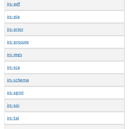
irs-pdf
irs-pia
irs-prior
irs-procure
irs-regs
irs-sca
irs-schema
irs-sgml
irs-soi
irs-tai