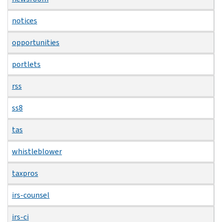
notices
opportunities
portlets
rss
ss8
tas
whistleblower
taxpros
irs-counsel
irs-ci