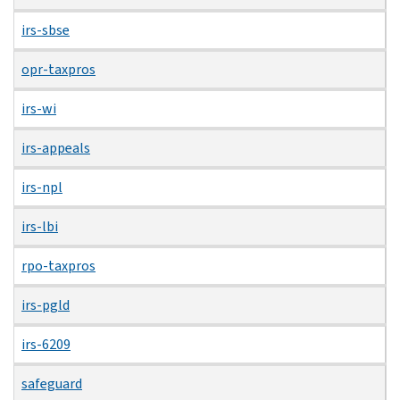
irs-sbse
opr-taxpros
irs-wi
irs-appeals
irs-npl
irs-lbi
rpo-taxpros
irs-pgld
irs-6209
safeguard