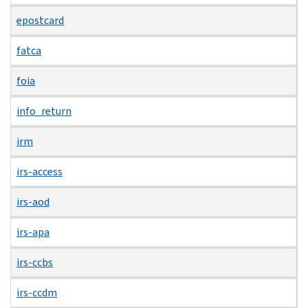
epostcard
fatca
foia
info_return
irm
irs-access
irs-aod
irs-apa
irs-ccbs
irs-ccdm