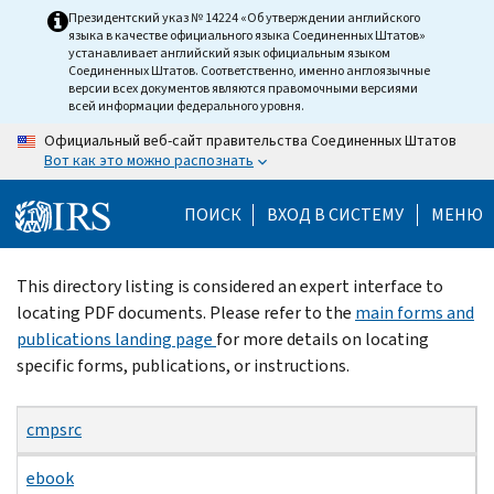
Skip
Президентский указ № 14224 «Об утверждении английского
языка в качестве официального языка Соединенных Штатов»
to
устанавливает английский язык официальным языком
main
Соединенных Штатов. Соответственно, именно англоязычные
версии всех документов являются правомочными версиями
content
всей информации федерального уровня.
Официальный веб-сайт правительства Соединенных Штатов
Вот как это можно распознать
ПОИСК
ВХОД В СИСТЕМУ
МЕНЮ
Beginning
This directory listing is considered an expert interface to
of
locating PDF documents. Please refer to the
main forms and
main
publications landing page
for more details on locating
content
specific forms, publications, or instructions.
cmpsrc
ebook