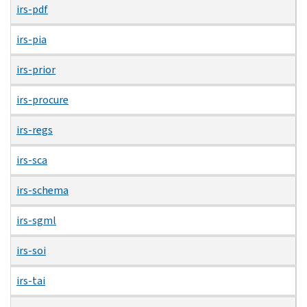
irs-pdf
irs-pia
irs-prior
irs-procure
irs-regs
irs-sca
irs-schema
irs-sgml
irs-soi
irs-tai