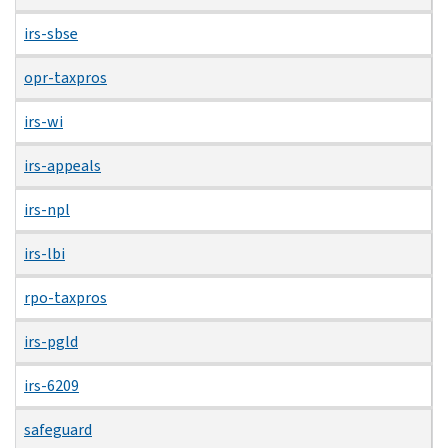
irs-sbse
opr-taxpros
irs-wi
irs-appeals
irs-npl
irs-lbi
rpo-taxpros
irs-pgld
irs-6209
safeguard