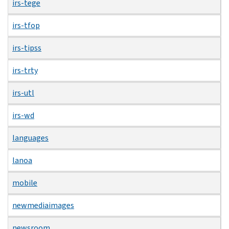
irs-tege
irs-tfop
irs-tipss
irs-trty
irs-utl
irs-wd
languages
lanoa
mobile
newmediaimages
newsroom