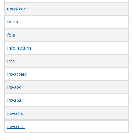
epostcard
fatca
foia
info_return
irm
irs-access
irs-aod
irs-apa
irs-ccbs
irs-ccdm