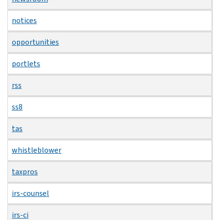
notices
opportunities
portlets
rss
ss8
tas
whistleblower
taxpros
irs-counsel
irs-ci