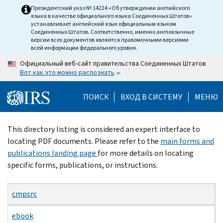
Skip
Президентский указ № 14224 «Об утверждении английского
языка в качестве официального языка Соединенных Штатов»
to
устанавливает английский язык официальным языком
main
Соединенных Штатов. Соответственно, именно англоязычные
версии всех документов являются правомочными версиями
content
всей информации федерального уровня.
Официальный веб-сайт правительства Соединенных Штатов
Вот как это можно распознать
ПОИСК
ВХОД В СИСТЕМУ
МЕНЮ
Beginning
This directory listing is considered an expert interface to
of
locating PDF documents. Please refer to the
main forms and
main
publications landing page
for more details on locating
content
specific forms, publications, or instructions.
cmpsrc
ebook