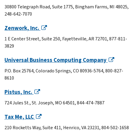
30800 Telegraph Road, Suite 1775, Bingham Farms, MI 48025,
248-642-7070
Zenwork, Inc.
1 E Center Street, Suite 250, Fayetteville, AR 72701, 877-811-
3829
Universal Business Computing Company
P.O. Box 25764, Colorado Springs, CO 80936-5764, 800-827-
8610
Pistus, Inc.
724 Jules St., St. Joseph, MO 64501, 844-474-7887
Tax Me, LLC
210 Rocketts Way, Suite 411, Henrico, VA 23231, 804-502-1658