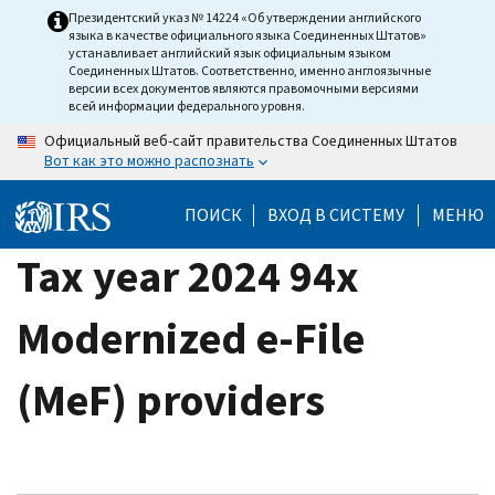
Skip
Президентский указ № 14224 «Об утверждении английского
языка в качестве официального языка Соединенных Штатов»
to
устанавливает английский язык официальным языком
main
Соединенных Штатов. Соответственно, именно англоязычные
версии всех документов являются правомочными версиями
content
всей информации федерального уровня.
Официальный веб-сайт правительства Соединенных Штатов
Вот как это можно распознать
ПОИСК
ВХОД В СИСТЕМУ
МЕНЮ
Tax year 2024 94x
Modernized e-File
(MeF) providers