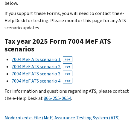
below.
If you support these Forms, you will need to contact the e-
Help Desk for testing. Please monitor this page for any ATS
scenario updates.
Tax year 2025 Form 7004 MeF ATS
scenarios
7004 MeF ATS scenario 1
PDF
7004 MeF ATS scenario 2
PDF
7004 MeF ATS scenario 3
PDF
7004 MeF ATS scenario 4
PDF
For information and questions regarding ATS, please contact
the e-Help Desk at
866-255-0654
.
Modernized e-File (MeF) Assurance Testing System (ATS)