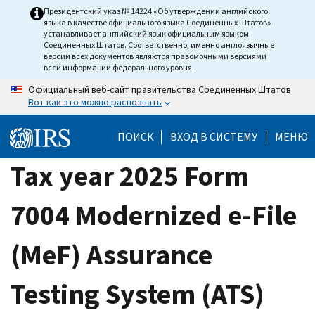
Skip
Президентский указ № 14224 «Об утверждении английского
языка в качестве официального языка Соединенных Штатов»
to
устанавливает английский язык официальным языком
main
Соединенных Штатов. Соответственно, именно англоязычные
версии всех документов являются правомочными версиями
content
всей информации федерального уровня.
Официальный веб-сайт правительства Соединенных Штатов
Вот как это можно распознать
ПОИСК
ВХОД В СИСТЕМУ
МЕНЮ
Tax year 2025 Form
7004 Modernized e-File
(MeF) Assurance
Testing System (ATS)