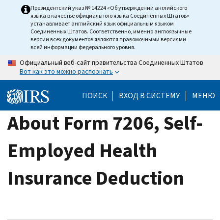
Skip
Президентский указ № 14224 «Об утверждении английского
языка в качестве официального языка Соединенных Штатов»
to
устанавливает английский язык официальным языком
main
Соединенных Штатов. Соответственно, именно англоязычные
версии всех документов являются правомочными версиями
content
всей информации федерального уровня.
Официальный веб-сайт правительства Соединенных Штатов
Вот как это можно распознать
ПОИСК
ВХОД В СИСТЕМУ
МЕНЮ
About Form 7206, Self-
Employed Health
Insurance Deduction