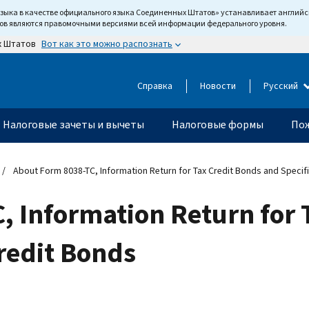
языка в качестве официального языка Соединенных Штатов» устанавливает англи
тов являются правомочными версиями всей информации федерального уровня.
Вот как это можно распознать
х Штатов
Справка
Новости
Русский
Налоговые зачеты и вычеты
Налоговые формы
Пож
About Form 8038-TC, Information Return for Tax Credit Bonds and Specif
, Information Return for 
redit Bonds