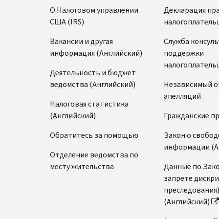
О Налоговом управлении
Декларация пр
США (IRS)
налогоплатель
Вакансии и другая
Служба консул
информация (Английский)
поддержки
налогоплатель
Деятельность и бюджет
ведомства (Английский)
Независимый о
апелляций
Налоговая статистика
(Английский)
Гражданские п
Обратитесь за помощью
Закон о свобод
информации (А
Отделение ведомства по
месту жительства
Данные по Зако
запрете дискр
преследования
(Английский)