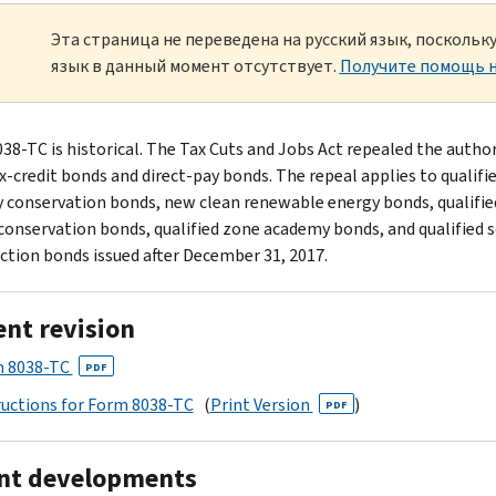
Эта страница не переведена на русский язык, посколь
язык в данный момент отсутствует.
Получите помощь н
38-TC is historical. The Tax Cuts and Jobs Act repealed the author
ax-credit bonds and direct-pay bonds. The repeal applies to qualifi
y conservation bonds, new clean renewable energy bonds, qualifie
conservation bonds, qualified zone academy bonds, and qualified 
ction bonds issued after December 31, 2017.
ent revision
 8038-TC
PDF
ructions for Form 8038-TC
(
Print Version
)
PDF
nt developments