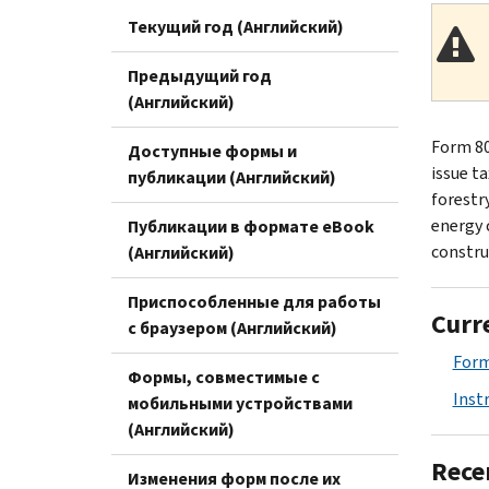
Текущий год (Английский)
Предыдущий год
(Английский)
Form 80
Доступные формы и
issue t
публикации (Английский)
forestr
energy 
Публикации в формате eBook
constru
(Английский)
Приспособленные для работы
Curr
с браузером (Английский)
Form
Формы, совместимые с
Inst
мобильными устройствами
(Английский)
Rece
Изменения форм после их