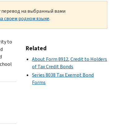
ку перевод на выбранный вами
а своем родном языке
.
ity to
Related
ed
d
About Form 8912, Credit to Holders
school
of Tax Credit Bonds
Series 8038 Tax Exempt Bond
Forms