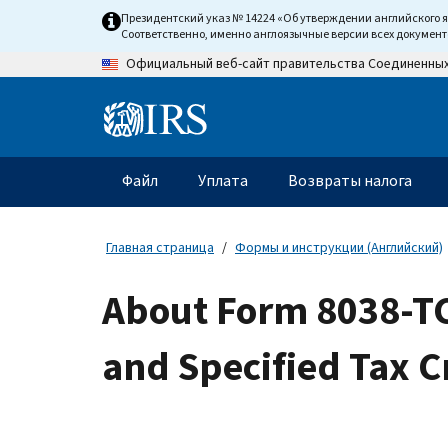
Skip
Президентский указ № 14224 «Об утверждении английского 
to
Соответственно, именно англоязычные версии всех докумен
main
Официальный веб-сайт правительства Соединенны
content
Information
Menu
Файл
Уплата
Возвраты налога
Главное
меню
Главная страница
Формы и инструкции (Английский)
About Form 8038-TC
and Specified Tax C