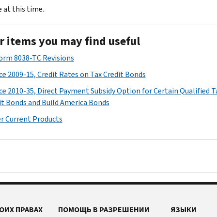
 at this time.
r items you may find useful
Form 8038-TC Revisions
ce 2009-15, Credit Rates on Tax Credit Bonds
ce 2010-35, Direct Payment Subsidy Option for Certain Qualified T
it Bonds and Build America Bonds
r Current Products
ОИХ ПРАВАХ
ПОМОЩЬ В РАЗРЕШЕНИИ
ЯЗЫКИ