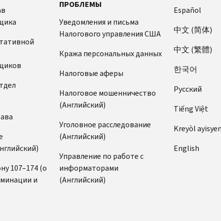
ПРОБЛЕМЫ
ав
Español
щика
Уведомления и письма
中文 (简体)
Налогового управления США
ьтативной
中文 (繁體)
Кража персональных данных
щиков
한국어
Налоговые аферы
тдел
Pусский
Налоговое мошенничество
(Английский)
Tiếng Việt
рава
Уголовное расследование
Kreyòl ayisye
е
(Английский)
нглийский)
English
Управление по работе с
ну 107–174 (о
информаторами
иминации и
(Английский)
)