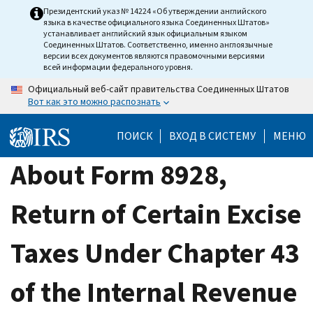
Skip
Президентский указ № 14224 «Об утверждении английского
языка в качестве официального языка Соединенных Штатов»
to
устанавливает английский язык официальным языком
main
Соединенных Штатов. Соответственно, именно англоязычные
версии всех документов являются правомочными версиями
content
всей информации федерального уровня.
Официальный веб-сайт правительства Соединенных Штатов
Вот как это можно распознать
ПОИСК
ВХОД В СИСТЕМУ
МЕНЮ
About Form 8928,
Return of Certain Excise
Taxes Under Chapter 43
of the Internal Revenue