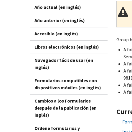
Año actual (en inglés)
Año anterior (en inglés)
Accesible (en inglés)
Group h
Libros electrónicos (en inglés)
A fa
Serv
Navegador fácil de usar (en
A fa
inglés)
A fa
9811
Formularios compatibles con
A fa
dispositivos móviles (en inglés)
A fa
Cambios a los Formularios
después de la publicación (en
Curr
inglés)
Form
Ordene formularios y
Inst