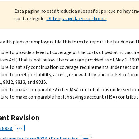
Esta página no está traducida al español porque no hay tra
que ha elegido.
Obtenga ayuda en su idioma.
ealth plans or employers file this form to report the tax due on th
ilure to provide a level of coverage of the costs of pediatric vacci
ices Act) that is not below the coverage provided as of May 1, 1993
ilure to satisfy continuation coverage requirements under section
ilure to meet portability, access, renewability, and market reform
, 9812, 9813, and 9815.
ilure to make comparable Archer MSA contributions under section
ilure to make comparable health savings account (HSA) contribut
ent Revision
 8928
PDF
ructions for Form 8928
(
Print Version
)
PDF