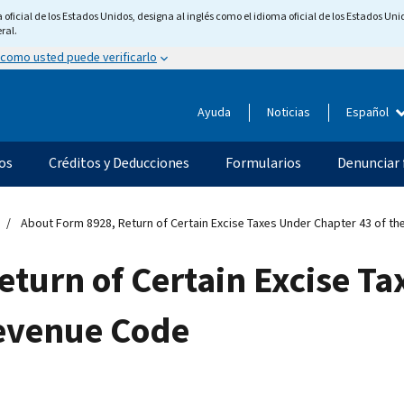
ficial de los Estados Unidos, designa al inglés como el idioma oficial de los Estados Unid
ral.
 como usted puede verificarlo
Ayuda
Noticias
Español
os
Créditos y Deducciones
Formularios
Denunciar 
About Form 8928, Return of Certain Excise Taxes Under Chapter 43 of th
turn of Certain Excise T
Revenue Code