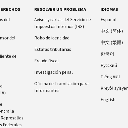
DERECHOS
RESOLVER UN PROBLEMA
IDIOMAS
s del
Avisos y cartas del Servicio de
Español
Impuestos Internos (IRS)
中文 (简体)
ensor del
Robo de identidad
中文 (繁體)
Estafas tributarias
한국어
diente de
Fraude fiscal
Pусский
Investigación penal
Tiếng Việt
Oficina de Tramitación para
de
Kreyòl ayisye
Informantes
IA)
English
de
ontra la
 Represalias
s Federales