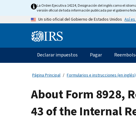
Skip
La Orden Ejecutiva 14224, Designación del inglés como el idioma o
to
versión oficial de toda información publicada por el gobierno fede
main
Así es
Un sitio oficial del Gobierno de Estados Unidos
content
Information
Menu
Declarar impuestos
Pagar
Reembols
Navegación
principal
Página Principal
Formularios e instrucciones (en inglés)
About Form 8928, Re
43 of the Internal 