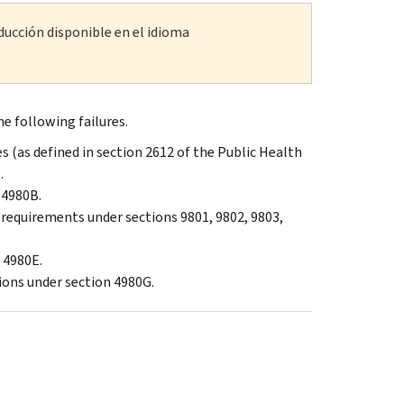
ducción disponible en el idioma
e following failures.
nes (as defined in section 2612 of the Public Health
.
 4980B.
 requirements under sections 9801, 9802, 9803,
 4980E.
ions under section 4980G.