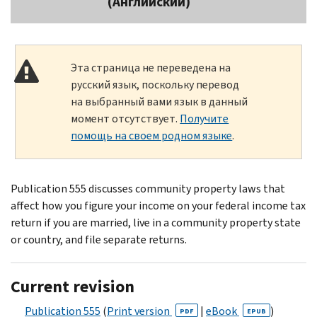
(Английский)
Эта страница не переведена на
русский язык, поскольку перевод
на выбранный вами язык в данный
момент отсутствует.
Получите
помощь на своем родном языке
.
Publication 555 discusses community property laws that
affect how you figure your income on your federal income tax
return if you are married, live in a community property state
or country, and file separate returns.
Current revision
Publication 555
(
Print version
|
eBook
)
PDF
EPUB