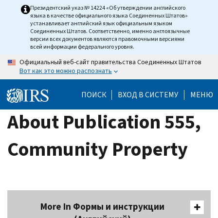
Skip
Президентский указ № 14224 «Об утверждении английского
языка в качестве официального языка Соединенных Штатов»
to
устанавливает английский язык официальным языком
main
Соединенных Штатов. Соответственно, именно англоязычные
версии всех документов являются правомочными версиями
content
всей информации федерального уровня.
Официальный веб-сайт правительства Соединенных Штатов
Вот как это можно распознать
ПОИСК
ВХОД В СИСТЕМУ
МЕНЮ
About Publication 555,
Community Property
More In Формы и инструкции