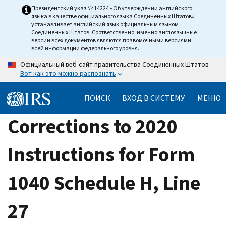
Skip
Президентский указ № 14224 «Об утверждении английского
языка в качестве официального языка Соединенных Штатов»
to
устанавливает английский язык официальным языком
main
Соединенных Штатов. Соответственно, именно англоязычные
версии всех документов являются правомочными версиями
content
всей информации федерального уровня.
Официальный веб-сайт правительства Соединенных Штатов
Вот как это можно распознать
ПОИСК
ВХОД В СИСТЕМУ
МЕНЮ
Corrections to 2020
Instructions for Form
1040 Schedule H, Line
27