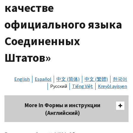
качестве
официального языка
Соединенных
Штатов»
English
Español
中文 (简体)
中文 (繁體)
한국어
Русский
Tiếng Việt
Kreyòl ayisyen
More In Формы и инструкции
(Английский)