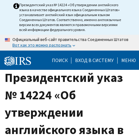
Skip
Президентский указ № 14224 «Об утверждении английского
языка в качестве официального языка Соединенных Штатов»
to
устанавливает английский язык официальным языком
main
Соединенных Штатов. Соответственно, именно англоязычные
версии всех документов являются правомочными версиями
content
всей информации федерального уровня.
Официальный веб-сайт правительства Соединенных Штатов
Вот как это можно распознать
ПОИСК
ВХОД В СИСТЕМУ
МЕНЮ
Президентский указ
№ 14224 «Об
утверждении
английского языка в