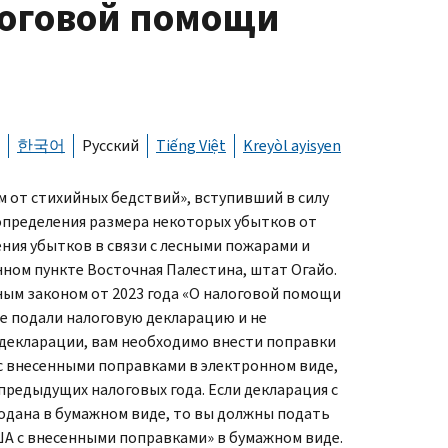
логовой помощи
한국어
Русский
Tiếng Việt
Kreyòl ayisyen
 от стихийных бедствий», вступивший в силу
 определения размера некоторых убытков от
ния убытков в связи с лесными пожарами и
нном пункте Восточная Палестина, штат Огайо.
ным законом от 2023 года «О налоговой помощи
же подали налоговую декларацию и не
 декларации, вам необходимо внести поправки
с внесенными поправками в электронном виде,
предыдущих налоговых года. Если декларация с
дана в бумажном виде, то вы должны подать
А с внесенными поправками» в бумажном виде.