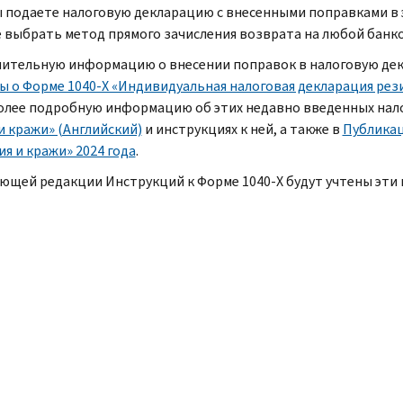
ы подаете налоговую декларацию с внесенными поправками в э
 выбрать метод прямого зачисления возврата на любой банк
ительную информацию о внесении поправок в налоговую декл
ы о Форме 1040-Х «Индивидуальная налоговая декларация ре
более подробную информацию об этих недавно введенных нало
и кражи» (Английский)
и инструкциях к ней, а также в
Публикац
я и кражи» 2024 года
.
ующей редакции Инструкций к Форме 1040-
X
будут учтены эти 