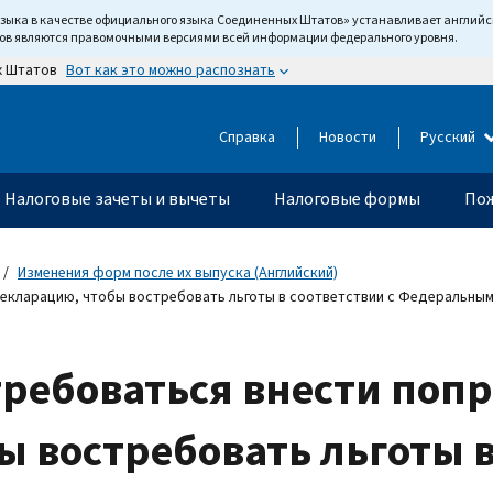
языка в качестве официального языка Соединенных Штатов» устанавливает англи
тов являются правомочными версиями всей информации федерального уровня.
Вот как это можно распознать
х Штатов
Справка
Новости
Русский
Налоговые зачеты и вычеты
Налоговые формы
Пож
Изменения форм после их выпуска (Английский)
екларацию, чтобы востребовать льготы в соответствии с Федеральным
ребоваться внести попр
 востребовать льготы в