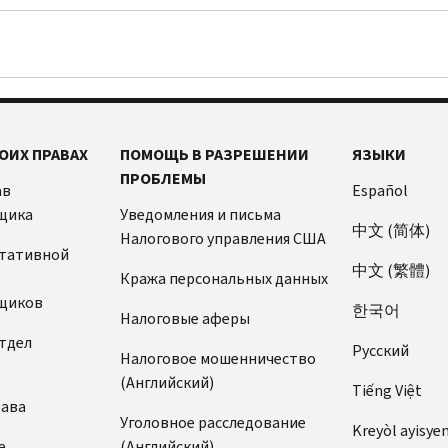
ОИХ ПРАВАХ
ПОМОЩЬ В РАЗРЕШЕНИИ
ЯЗЫКИ
ПРОБЛЕМЫ
ав
Español
щика
Уведомления и письма
中文 (简体)
Налогового управления США
ьтативной
中文 (繁體)
Кража персональных данных
щиков
한국어
Налоговые аферы
тдел
Pусский
Налоговое мошенничество
(Английский)
Tiếng Việt
рава
Уголовное расследование
Kreyòl ayisye
е
(Английский)