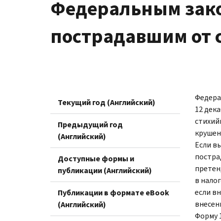
Федеральным зако
пострадавшим от 
Федера
Текущий год (Английский)
12 дек
стихий
Предыдущий год
крушен
(Английский)
Если в
постра
Доступные формы и
претен
публикации (Английский)
в нало
если в
Публикации в формате eBook
внесен
(Английский)
Форму 