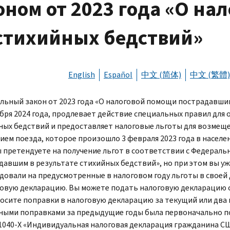
ном от 2023 года «О на
стихийных бедствий»
English
Español
中文 (简体)
中文 (繁體)
льный закон от 2023 года «О налоговой помощи пострадавшим
абря 2024 года, продлевает действие специальных правил для
ных бедствий и предоставляет налоговые льготы для возмеще
ием поезда, которое произошло 3 февраля 2023 года в населе
ы претендуете на получение льгот в соответствии с Федераль
давшим в результате стихийных бедствий», но при этом вы у
довали на предусмотренные в налоговом году льготы в своей
говую декларацию. Вы можете подать налоговую декларацию 
носите поправки в налоговую декларацию за текущий или два 
ными поправками за предыдущие годы была первоначально по
1040-
X
«Индивидуальная налоговая декларация гражданина СШ