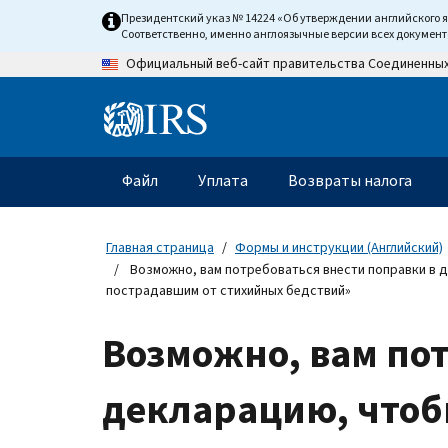
Skip
Президентский указ № 14224 «Об утверждении английского 
to
Соответственно, именно англоязычные версии всех докумен
main
Официальный веб-сайт правительства Соединенны
content
Information
Menu
Файл
Уплата
Возвраты налога
Главное
меню
Главная страница
Формы и инструкции (Английский)
Возможно, вам потребоваться внести поправки в д
пострадавшим от стихийных бедствий»
Возможно, вам пот
декларацию, чтобы