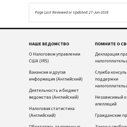
Page Last Reviewed or Updated: 27-Jun-2026
НАШЕ ВЕДОМСТВО
ПОМНИТЕ О СВ
О Налоговом управлении
Декларация пр
США (IRS)
налогоплатель
Вакансии и другая
Служба консул
информация (Английский)
поддержки
налогоплатель
Деятельность и бюджет
ведомства (Английский)
Независимый о
апелляций
Налоговая статистика
(Английский)
Гражданские п
Обратитесь за помощью
Закон о свобод